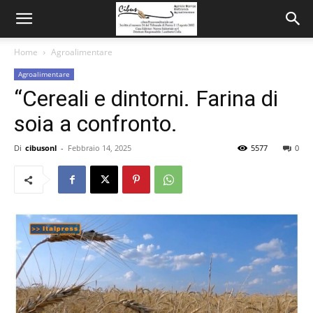
Home
Agroalimentare
Agroalimentare
“Cereali e dintorni. Farina di
soia a confronto.
Di
cibusonl
-
Febbraio 14, 2025
5577
0