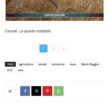
Cereali. La quiete instabile.
1
2
TAGS
agricoltura
cereali
economia
mais
Mario Boggini
OCC
soia