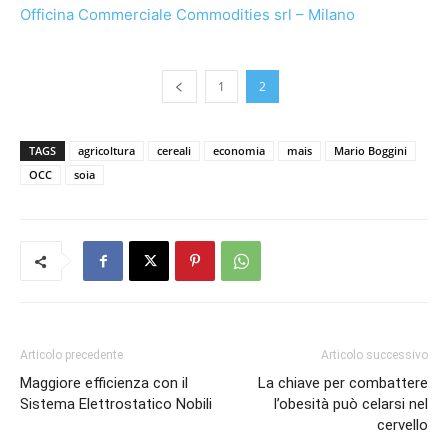
Officina Commerciale Commodities srl – Milano
1
2
TAGS
agricoltura
cereali
economia
mais
Mario Boggini
OCC
soia
Articolo precedente
Articolo successivo
Maggiore efficienza con il
La chiave per combattere
Sistema Elettrostatico Nobili
l’obesità può celarsi nel
cervello