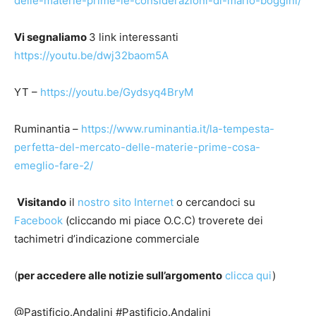
delle-materie-prime-le-considerazioni-di-mario-boggini/
Vi segnaliamo
3 link interessanti
https://youtu.be/dwj32baom5A
YT –
https://youtu.be/Gydsyq4BryM
Ruminantia –
https://www.ruminantia.it/la-tempesta-
perfetta-del-mercato-delle-materie-prime-cosa-
emeglio-fare-2/
Visitando
il
nostro sito Internet
o cercandoci su
Facebook
(cliccando mi piace O.C.C) troverete dei
tachimetri d’indicazione commerciale
(
per accedere alle notizie sull’argomento
clicca qui
)
@Pastificio.Andalini #Pastificio.Andalini