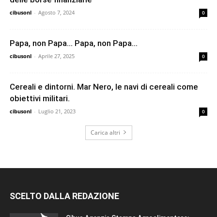
cibusonl
-
Agosto 7, 2024
0
Papa, non Papa… Papa, non Papa…
cibusonl
-
Aprile 27, 2025
0
Cereali e dintorni. Mar Nero, le navi di cereali come
obiettivi militari.
cibusonl
-
Luglio 21, 2023
0
Carica altri
SCELTO DALLA REDAZIONE