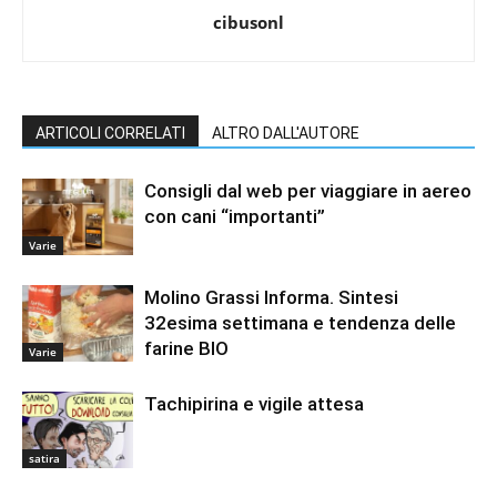
cibusonl
ARTICOLI CORRELATI
ALTRO DALL'AUTORE
Consigli dal web per viaggiare in aereo
con cani “importanti”
Varie
Molino Grassi Informa. Sintesi
32esima settimana e tendenza delle
farine BIO
Varie
Tachipirina e vigile attesa
satira