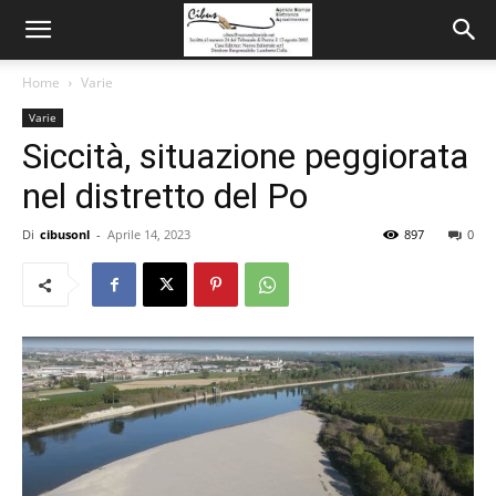
Home
Varie
Varie
Siccità, situazione peggiorata
nel distretto del Po
Di
cibusonl
-
Aprile 14, 2023
897
0