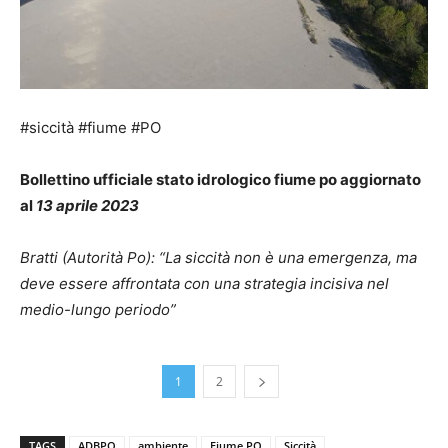
#siccità #fiume #PO
Bollettino ufficiale stato idrologico fiume po aggiornato
al
13 aprile 2023
Bratti (Autorità Po): “La siccità non è una emergenza, ma
deve essere affrontata con una strategia incisiva nel
medio-lungo periodo”
1
2
TAGS
ADBPO
ambiente
Fiume PO
Siccità