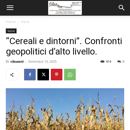
Home
Varie
Varie
“Cereali e dintorni”. Confronti
geopolitici d’alto livello.
Di
cibusonl
-
Settembre 10, 2025
414
0