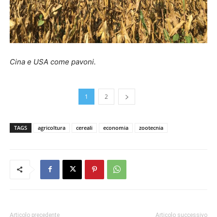
Cina e USA come pavoni.
1
2
TAGS
agricoltura
cereali
economia
zootecnia
Articolo precedente
Articolo successivo