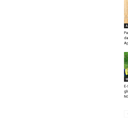
A
Pa
da
Ap
M
E-
gl
NO