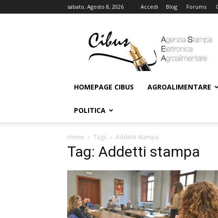
sabato, Agosto 8, 2026
Accedi
Blog
Forums
Cibus
Online
HOMEPAGE CIBUS
AGROALIMENTARE
POLITICA
Home
Tags
Addetti stampa
Tag: Addetti stampa