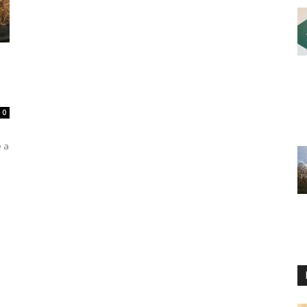
0
e a