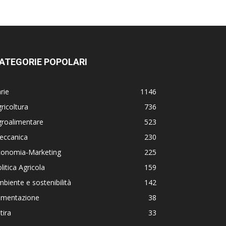
ATEGORIE POPOLARI
rie
1146
ricoltura
736
groalimentare
523
eccanica
230
conomia-Marketing
225
litica Agricola
159
biente e sostenibilità
142
limentazione
38
tira
33