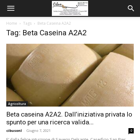
Home
Tags
Beta Caseina A2A2
Tag: Beta Caseina A2A2
Agricoltura
Beta caseina A2A2. Dall’iniziativa privata lo
spunto per una ricerca valida...
cibusonl
-
Giugno 7, 2021
0
E’ dalla felice intuizione di Saverio Delsante, Caseificio San Pier