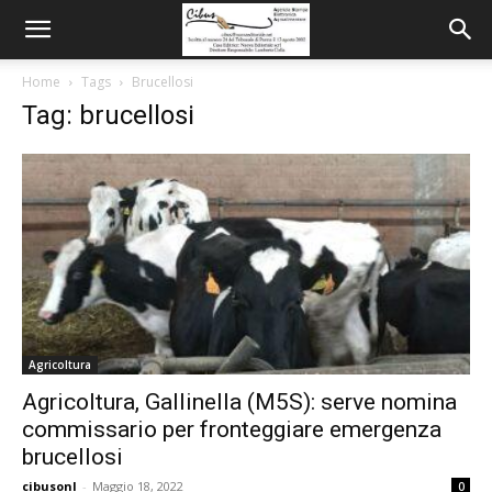
Home
Tags
Brucellosi
Tag: brucellosi
Agricoltura
Agricoltura, Gallinella (M5S): serve nomina
commissario per fronteggiare emergenza
brucellosi
cibusonl
-
Maggio 18, 2022
0