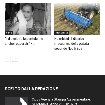
Varie
Meccanica
“Il diavolo fa le pentole … e
No erbicidi. Il diserbo
anche i coperchi” –...
meccanico della patata
secondo Nobili Spa
SCELTO DALLA REDAZIONE
Cibus Agenzia Stampa Agroalimentare:
SOMMARIO Anno 25 – n° 32 9...