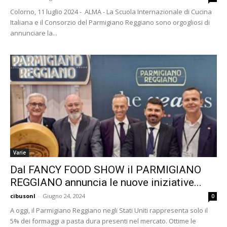
Colorno, 11 luglio 2024 - ALMA - La Scuola Internazionale di Cucina
Italiana e il Consorzio del Parmigiano Reggiano sono orgogliosi di
annunciare la...
Varie
Dal FANCY FOOD SHOW il PARMIGIANO
REGGIANO annuncia le nuove iniziative...
cibusonl
-
Giugno 24, 2024
0
A oggi, il Parmigiano Reggiano negli Stati Uniti rappresenta solo il
5% dei formaggi a pasta dura presenti nel mercato. Ottime le