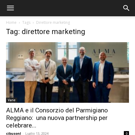
Home
Tags
Direttore marketing
Tag: direttore marketing
Varie
ALMA e il Consorzio del Parmigiano
Reggiano: una nuova partnership per
celebrare...
cibusonl
-
Luglio 13, 2024
0