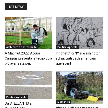
HOT NEWS
Ambiente e sostenibilità
Politica Agricola
A Macfrut 2022, Acqua
I “fighetti” di NY e Washington
Campus presenta la tecnologia
schiacciati dagli americani,
più avanzata per...
quelli veri!
Politica Agricola
Meccanica
Da STELLANTIS a