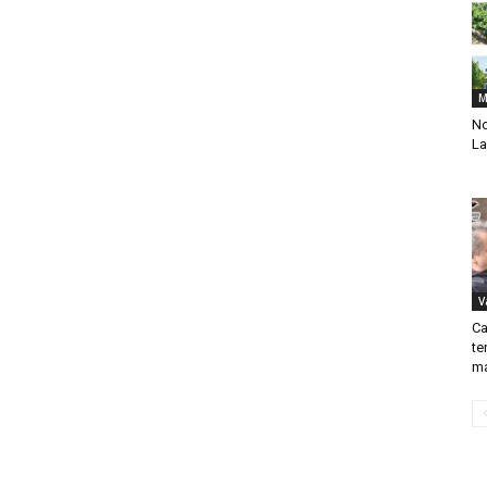
M
No
La
V
Ca
te
ma