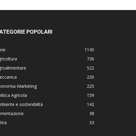
ATEGORIE POPOLARI
rie
1145
ricoltura
736
groalimentare
522
eccanica
230
conomia-Marketing
225
litica Agricola
159
biente e sostenibilità
142
limentazione
38
tira
33