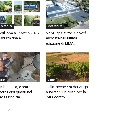
eccanica
Meccanica
bili spa a Enovitis 2025:
Nobili spa, tutte le novità
 sfilata finale!
esposte nell’ultima
edizione di EIMA.
arie
Varie
mbia tutto, è reato
Dalla ricchezza dei vitigni
nere i cibi guasti nel
autoctoni un aiuto per la
gazzino del...
lotta contro...