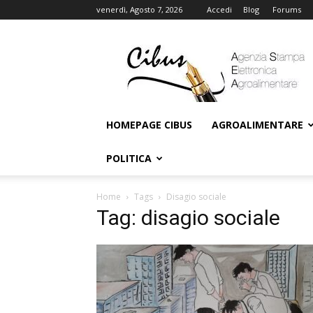
venerdì, Agosto 7, 2026
Accedi
Blog
Forums
Cibus
Online
HOMEPAGE CIBUS
AGROALIMENTARE
POLITICA
Home
Tags
Disagio sociale
Tag: disagio sociale