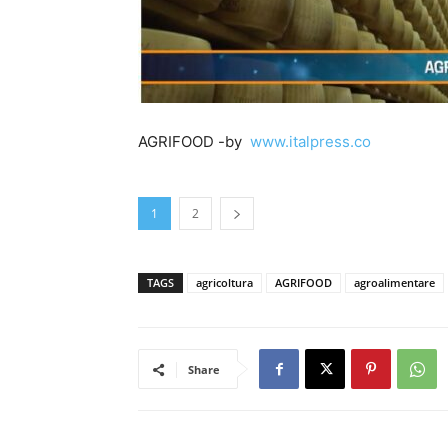
AGRIFOOD -by
www.italpress.co
1
2
TAGS
agricoltura
AGRIFOOD
agroalimentare
Share