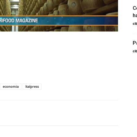
C
h
ci
P
ci
economia
Italpress