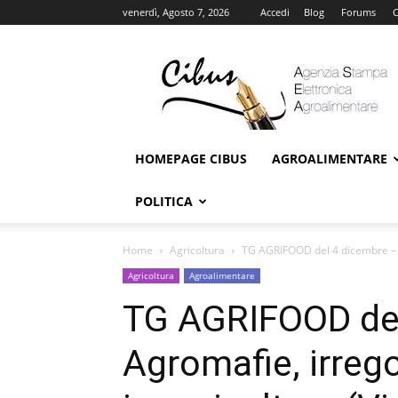
venerdì, Agosto 7, 2026
Accedi
Blog
Forums
C
Cibus
Online
HOMEPAGE CIBUS
AGROALIMENTARE
POLITICA
Home
Agricoltura
TG AGRIFOOD del 4 dicembre – Ag
Agricoltura
Agroalimentare
TG AGRIFOOD del
Agromafie, irrego