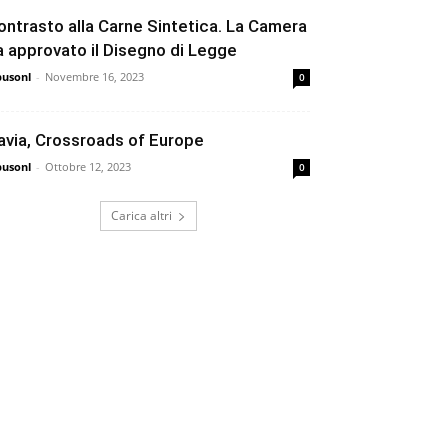
ontrasto alla Carne Sintetica. La Camera
a approvato il Disegno di Legge
busonl
-
Novembre 16, 2023
0
avia, Crossroads of Europe
busonl
-
Ottobre 12, 2023
0
Carica altri