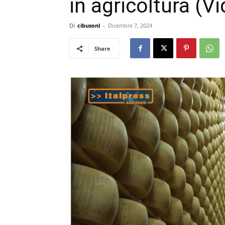
in agricoltura (V
Di
cibusonl
-
Dicembre 7, 2024
Share