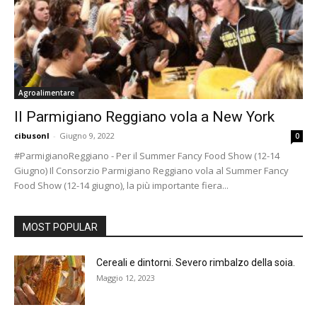
Agroalimentare
Il Parmigiano Reggiano vola a New York
cibusonl
-
Giugno 9, 2022
0
#ParmigianoReggiano - Per il Summer Fancy Food Show (12-14
Giugno) Il Consorzio Parmigiano Reggiano vola al Summer Fancy
Food Show (12-14 giugno), la più importante fiera...
MOST POPULAR
Cereali e dintorni. Severo rimbalzo della soia.
Maggio 12, 2023