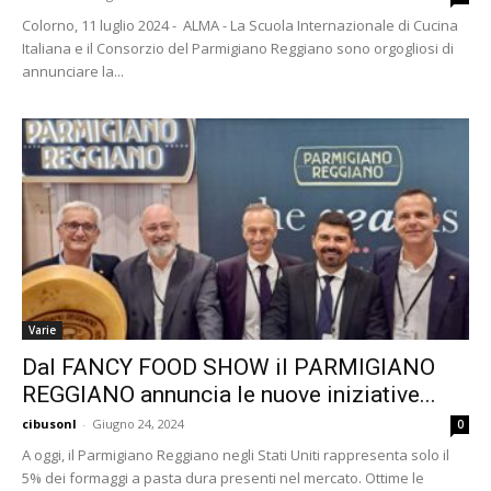
Colorno, 11 luglio 2024 - ALMA - La Scuola Internazionale di Cucina
Italiana e il Consorzio del Parmigiano Reggiano sono orgogliosi di
annunciare la...
Varie
Dal FANCY FOOD SHOW il PARMIGIANO
REGGIANO annuncia le nuove iniziative...
cibusonl
-
Giugno 24, 2024
0
A oggi, il Parmigiano Reggiano negli Stati Uniti rappresenta solo il
5% dei formaggi a pasta dura presenti nel mercato. Ottime le