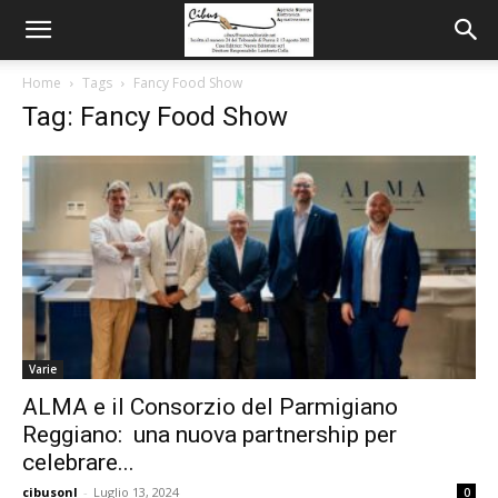
Home
Tags
Fancy Food Show
Tag: Fancy Food Show
Varie
ALMA e il Consorzio del Parmigiano
Reggiano: una nuova partnership per
celebrare...
cibusonl
-
Luglio 13, 2024
0