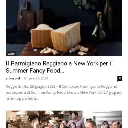
Varie
Il Parmigiano Reggiano a New York per il
Summer Fancy Food...
cibusonl
-
Giugno 26, 2023
0
Reggio Emilia, 23 giugno 2023 – Il Consorzio Parmigiano Reggiano
parteciperà al Summer Fancy Food Show a New York (25-27 giugno),
la principale fiera...