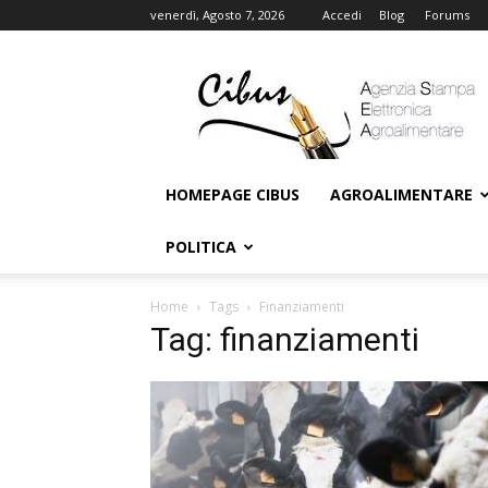
venerdì, Agosto 7, 2026
Accedi
Blog
Forums
Cibus
Online
HOMEPAGE CIBUS
AGROALIMENTARE
POLITICA
Home
Tags
Finanziamenti
Tag: finanziamenti