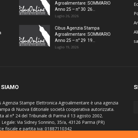
Agroalimentare: SOMMARIO
E
Anno 25 – n° 30 26...
Po
Luglio 26, 2026
Am
Cibus Agenzia Stampa
A
a
Agroalimentare: SOMMARIO
Anno 25 – n° 29 19...
sa
Luglio 19, 2026
 SIAMO
S
s Agenzia Stampe Elettronica Agroalimentare è una agenzia
tampa di Nuova Editoriale società cooperativa autorizzata.
tta al n° 24 del Tribunale di Parma il 13 agosto 2002.
 Legale: Via Sidney Sonnino, 35/a, 43126 Parma (PR)
ce fiscale e partita iva: 01887110342
itta al Registro imprese di Parma al n° 24929