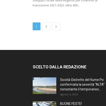
sviluppo rurale della Regione per il biennio di
transizione 2021-2022: oltre 400...
1
2
SCELTO DALLA REDAZIONE
Siccità-Distretto del fiume Po:
confermata la severità “ALTA”
nonostante il temporaneo...
Agosto 6, 2026
BUONE FESTE!