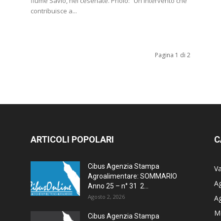
fiume Savio, nel cesenate. Priolo: “Un intervento che
contribuisce a...
Pagina 1 di 2
ARTICOLI POPOLARI
C
Cibus Agenzia Stampa
Va
Agroalimentare: SOMMARIO
Ag
Anno 25 – n° 31 2...
Agosto 2, 2026
A
M
Cibus Agenzia Stampa