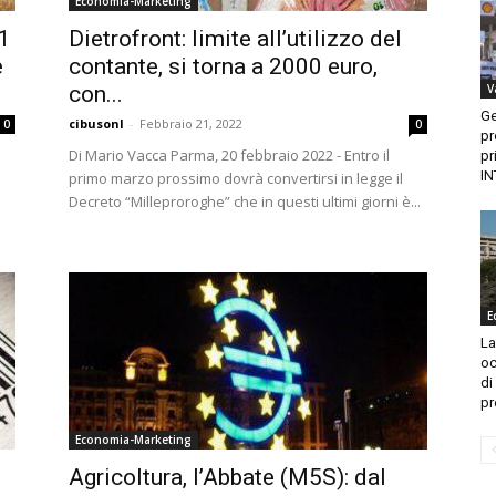
Economia-Marketing
1
Dietrofront: limite all’utilizzo del
e
contante, si torna a 2000 euro,
con...
V
Ge
cibusonl
-
Febbraio 21, 2022
0
0
pr
Di Mario Vacca Parma, 20 febbraio 2022 - Entro il
pr
IN
primo marzo prossimo dovrà convertirsi in legge il
Decreto “Milleproroghe” che in questi ultimi giorni è...
E
La
oc
di
pr
Economia-Marketing
Agricoltura, l’Abbate (M5S): dal