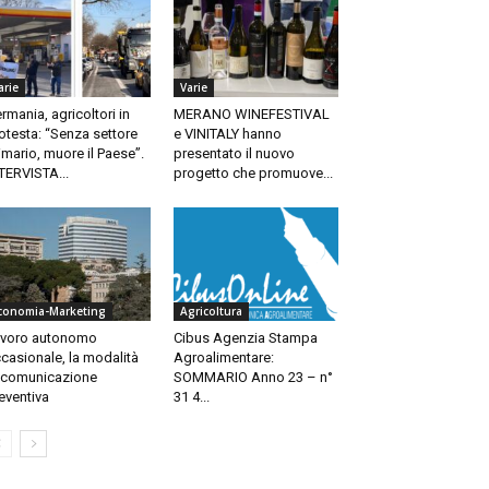
arie
Varie
rmania, agricoltori in
MERANO WINEFESTIVAL
otesta: “Senza settore
e VINITALY hanno
imario, muore il Paese”.
presentato il nuovo
TERVISTA...
progetto che promuove...
conomia-Marketing
Agricoltura
voro autonomo
Cibus Agenzia Stampa
casionale, la modalità
Agroalimentare:
 comunicazione
SOMMARIO Anno 23 – n°
eventiva
31 4...