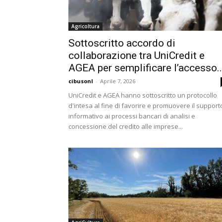
Agricoltura
Sottoscritto accordo di
collaborazione tra UniCredit e
AGEA per semplificare l’accesso..
cibusonl
-
Aprile 7, 2026
UniCredit e AGEA hanno sottoscritto un protocollo
d'intesa al fine di favorire e promuovere il support
informativo ai processi bancari di analisi e
concessione del credito alle imprese...