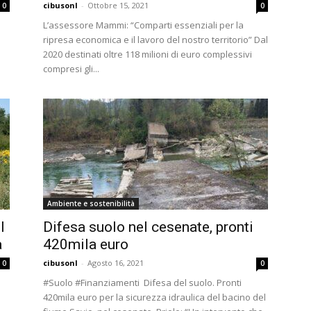
cibusonl
-
Ottobre 15, 2021
0
0
L’assessore Mammi: “Comparti essenziali per la
ripresa economica e il lavoro del nostro territorio” Dal
2020 destinati oltre 118 milioni di euro complessivi
compresi gli...
Ambiente e sostenibilità
l
Difesa suolo nel cesenate, pronti
à
420mila euro
cibusonl
-
Agosto 16, 2021
0
0
#Suolo #Finanziamenti Difesa del suolo. Pronti
420mila euro per la sicurezza idraulica del bacino del