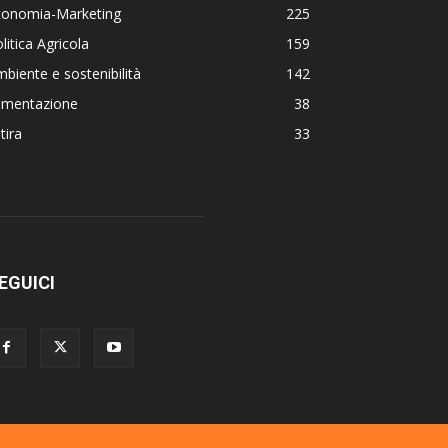
conomia-Marketing
225
litica Agricola
159
biente e sostenibilità
142
limentazione
38
tira
33
EGUICI