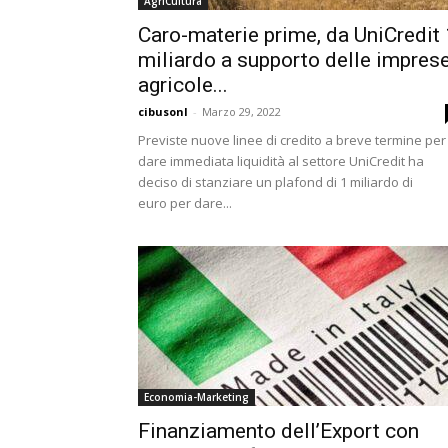
AgriCultura
Caro-materie prime, da UniCredit 
miliardo a supporto delle impres
agricole...
cibusonl
-
Marzo 29, 2022
Previste nuove linee di credito a breve termine per
dare immediata liquidità al settore UniCredit ha
deciso di stanziare un plafond di 1 miliardo di
euro per dare...
Economia-Marketing
Finanziamento dell’Export con