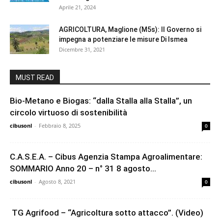
Aprile 21, 2024
AGRICOLTURA, Maglione (M5s): Il Governo si
impegna a potenziare le misure Di Ismea
Dicembre 31, 2021
MUST READ
Bio-Metano e Biogas: “dalla Stalla alla Stalla”, un
circolo virtuoso di sostenibilità
cibusonl
-
Febbraio 8, 2025
0
C.A.S.E.A. – Cibus Agenzia Stampa Agroalimentare:
SOMMARIO Anno 20 – n° 31 8 agosto...
cibusonl
-
Agosto 8, 2021
0
TG Agrifood – “Agricoltura sotto attacco”. (Video)