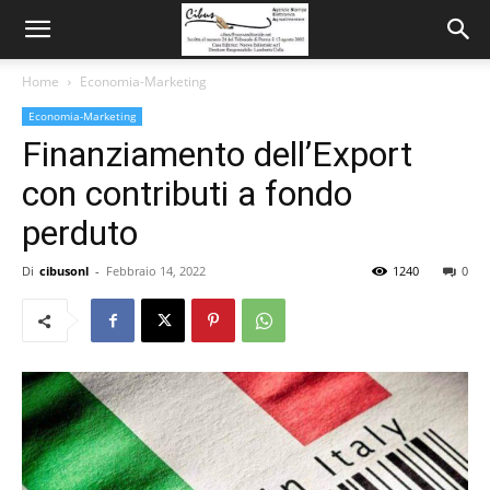
Home
Economia-Marketing
Economia-Marketing
Finanziamento dell’Export
con contributi a fondo
perduto
Di
cibusonl
-
Febbraio 14, 2022
1240
0