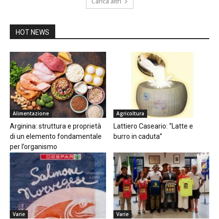
Carica altri
HOT NEWS
Alimentazione
Agricoltura
Arginina: struttura e proprietà
Lattiero Caseario: “Latte e
di un elemento fondamentale
burro in caduta”
per l’organismo
Varie
Varie