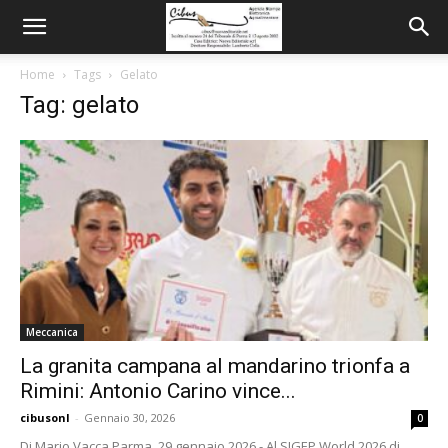
Home
Tags
Gelato
Tag: gelato
Meccanica
La granita campana al mandarino trionfa a
Rimini: Antonio Carino vince...
cibusonl
-
Gennaio 30, 2026
0
Di Mario Vacca Parma, 29 gennaio 2026 - Al SIGEP World 2026 di