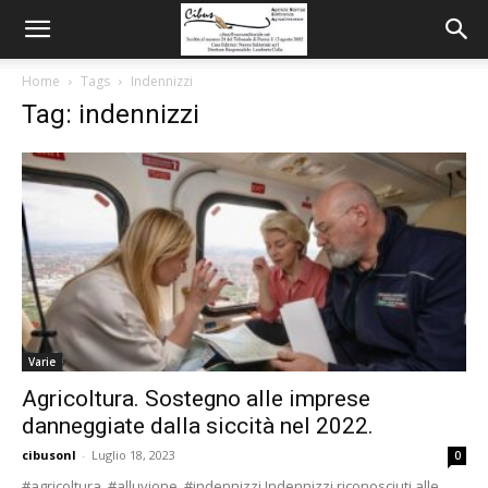
Home
Tags
Indennizzi
Tag: indennizzi
Varie
Agricoltura. Sostegno alle imprese
danneggiate dalla siccità nel 2022.
cibusonl
-
Luglio 18, 2023
0
#agricoltura #alluvione #indennizzi Indennizzi riconosciuti alle