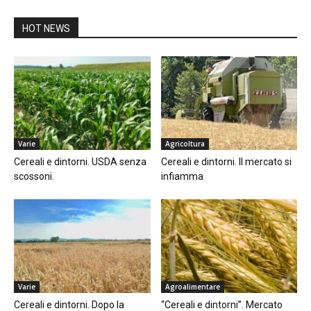
HOT NEWS
Varie
Agricoltura
Cereali e dintorni. USDA senza
Cereali e dintorni. Il mercato si
scossoni.
infiamma
Varie
Agroalimentare
Cereali e dintorni. Dopo la
“Cereali e dintorni”. Mercato