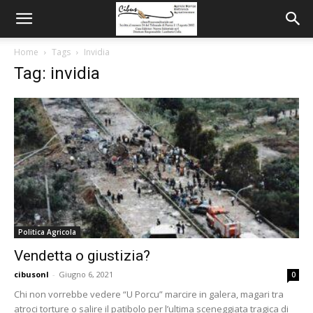
Home
Tags
Invidia
Tag: invidia
Politica Agricola
Vendetta o giustizia?
cibusonl
-
Giugno 6, 2021
0
Chi non vorrebbe vedere “U Porcu” marcire in galera, magari tra
atroci torture o salire il patibolo per l’ultima sceneggiata tragica di