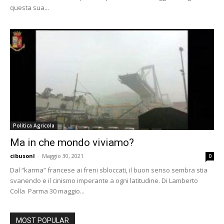
questa sua...
Politica Agricola
Ma in che mondo viviamo?
cibusonl
-
Maggio 30, 2021
0
Dal “karma” francese ai freni sbloccati, il buon senso sembra stia
svanendo e il cinismo imperante a ogni latitudine. Di Lamberto
Colla Parma 30 maggio...
MOST POPULAR