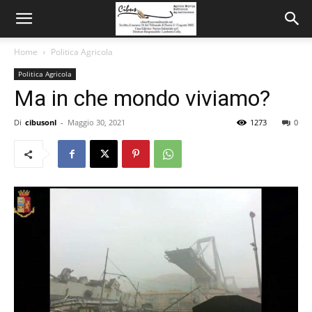
Home
Politica Agricola
Politica Agricola
Ma in che mondo viviamo?
Di
cibusonl
-
Maggio 30, 2021
1273
0