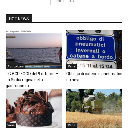
Carica altri
HOT NEWS
Agricoltura
Varie
TG AGRIFOOD del 9 ottobre –
Obbligo di catene o pneumatici
La Sicilia regina della
da neve
gastronomia...
Varie
Varie