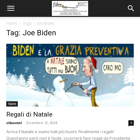
Home
Tags
Joe Biden
Tag: Joe Biden
Varie
Regali di Natale
cibusonl
-
Dicembre 12, 2024
0
Arriva il Natale e siamo tutti più buoni. Finalmente i regali!
Quest’anno però non è facile, occorrerà fare regali da Presidente