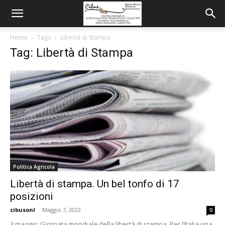
Home
Tags
Libertà di Stampa
Tag: Libertà di Stampa
Politica Agricola
Libertà di stampa. Un bel tonfo di 17
posizioni
cibusonl
-
Maggio 7, 2022
0
3 maggio: Giornata mondiale della libertà di stampa. Per l’Italia una