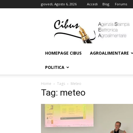
giovedì, Agosto 6, 2026
Accedi
Blog
Forums
Cibus
Online
HOMEPAGE CIBUS
AGROALIMENTARE
POLITICA
Home
Tags
Meteo
Tag: meteo