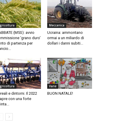
gricoltura
Meccanica
ABBATE (M5S): avvio
Ucraina: ammontano
mmissione ‘grano duro’
ormai a un miliardo di
nto di partenza per
dollari i danni subiti...
ancio...
gricoltura
Varie
reali e dintorni. Il 2022
BUON NATALE!
 apre con una forte
inta...