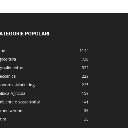
ATEGORIE POPOLARI
rie
1144
ricoltura
736
groalimentare
522
eccanica
229
conomia-Marketing
225
litica Agricola
159
biente e sostenibilità
141
limentazione
38
tira
33