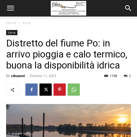
Home
Varie
Varie
Distretto del fiume Po: in
arrivo pioggia e calo termico,
buona la disponibilità idrica
Di
cibusonl
-
Ottobre 11, 2023
1108
0