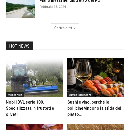
Piano invasi nel distretto del PO
Febbraio 15, 2024
Carica altri
HOT NEWS
Meccanica
Agroalimentare
Nobili BVL serie 100.
Sushi e vino, perché le
Specializzata in frutteti e
bollicine vincono la sfida del
oliveti.
piatto...