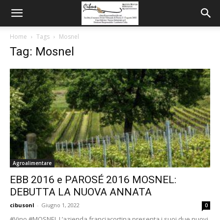
Home
Tags
Mosnel
Tag: Mosnel
Agroalimentare
EBB 2016 e PAROSÉ 2016 MOSNEL:
DEBUTTA LA NUOVA ANNATA
cibusonl
-
Giugno 1, 2022
0
#Vino #MOSNEL L’azienda franciacortina presenta i suoi due nuovi