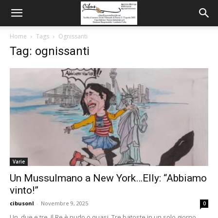
Home
Tags
Ognissanti
Tag: ognissanti
Varie
Un Mussulmano a New York…Elly: “Abbiamo
vinto!”
cibusonl
-
Novembre 9, 2025
0
Un, due e tre. Il Re è nudo o quasi. Tre batoste in un solo giorno,