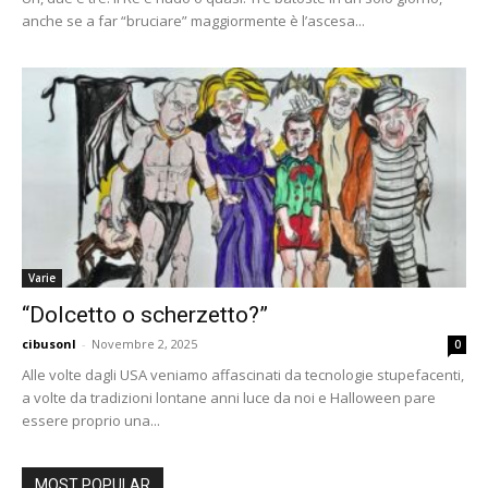
anche se a far “bruciare” maggiormente è l’ascesa...
Varie
“Dolcetto o scherzetto?”
cibusonl
-
Novembre 2, 2025
0
Alle volte dagli USA veniamo affascinati da tecnologie stupefacenti,
a volte da tradizioni lontane anni luce da noi e Halloween pare
essere proprio una...
MOST POPULAR