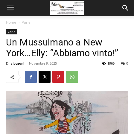
Home
Varie
Varie
Un Mussulmano a New
York…Elly: “Abbiamo vinto!”
Di
cibusonl
-
Novembre 9, 2025
1966
0