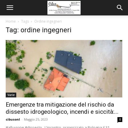
Home
Tags
Ordine ingegneri
Tag: ordine ingegneri
Varie
Emergenze tra mitigazione del rischio da
dissesto idrogeologico, incendi e siccità:...
cibusonl
-
Maggio 25, 2023
0
#alluvione #dissesto L’incontro, organizzato a Bologna il 31