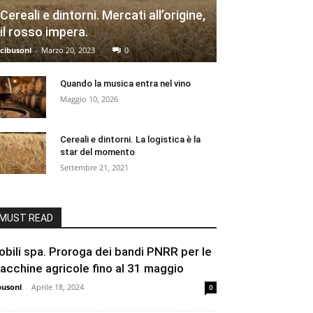
Cereali e dintorni. Mercati all’origine,
il rosso impera.
cibusonl
-
Marzo 20, 2023
0
Quando la musica entra nel vino
Maggio 10, 2026
Cereali e dintorni. La logistica è la
star del momento
Settembre 21, 2021
MUST READ
obili spa. Proroga dei bandi PNRR per le
acchine agricole fino al 31 maggio
busonl
-
Aprile 18, 2024
0