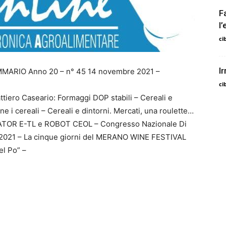
F
l
ci
I
MMARIO Anno 20 – n° 45 14 novembre 2021 –
ci
attiero Caseario: Formaggi DOP stabili – Cereali e
e i cereali – Cereali e dintorni. Mercati, una roulette…
ITURATOR E-TL e ROBOT CEOL – Congresso Nazionale Di
 2021 – La cinque giorni del MERANO WINE FESTIVAL
el Po” –