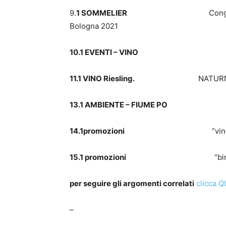
9.
1 SOMMELIER
Cong
Bologna 2021
10.1 EVENTI – VINO
La cin
11.1 VINO Riesling.
NATURNO
13.1 AMBIENTE – FIUME PO
14.1promozioni
“vino” 
15.1 promozioni
“birra” 
per seguire gli argomenti correlati
clicca Q
–