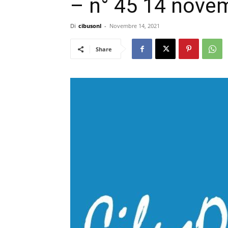
– n° 45 14 nove
Di
cibusonl
-
Novembre 14, 2021
Share