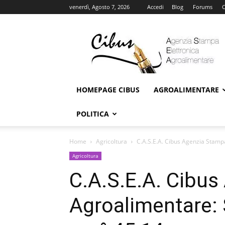
venerdì, Agosto 7, 2026
Accedi
Blog
Forums
C
Cibus
Online
HOMEPAGE CIBUS
AGROALIMENTARE
POLITICA
Home
Agricoltura
C.A.S.E.A. Cibus Agenzia Stam
Agricoltura
C.A.S.E.A. Cibu
Agroalimentare