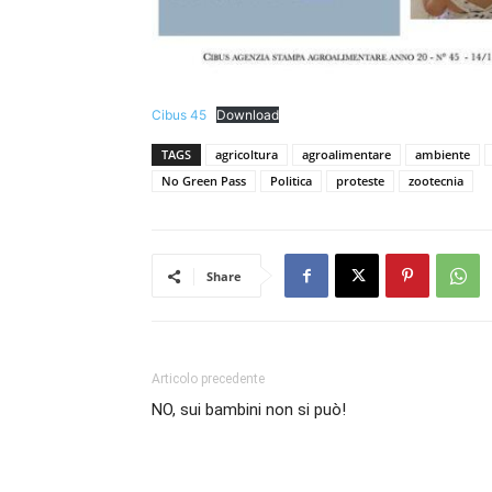
Cibus 45
Download
TAGS
agricoltura
agroalimentare
ambiente
No Green Pass
Politica
proteste
zootecnia
Share
Articolo precedente
NO, sui bambini non si può!