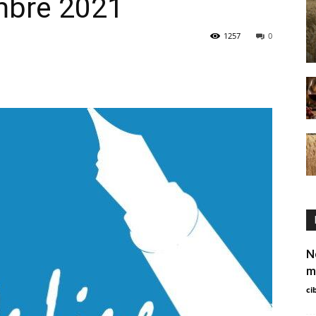
mbre 2021
1257
0
N
m
ci