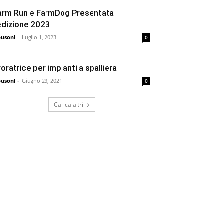
arm Run e FarmDog Presentata
’edizione 2023
busonl
-
Luglio 1, 2023
0
rroratrice per impianti a spalliera
busonl
-
Giugno 23, 2021
0
Carica altri