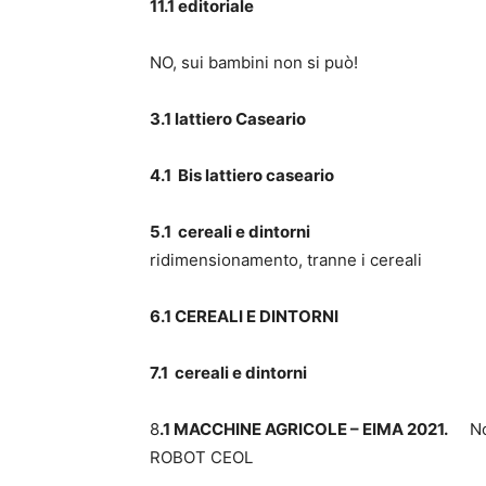
11.1 editoriale
NO, sui bambini non si può!
3.1 lattiero Caseario
Lattier
4.1 Bis lattiero caseario
te
5.1 cereali e dintorni
Cereali
ridimensionamento, tranne i cereali
6.1 CEREALI E DINTORN
7.1 cereali e dintorni
Cereali 
8
.1 MACCHINE AGRICOLE – EIMA 2021.
No
ROBOT CEOL