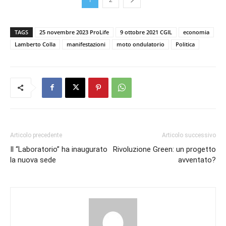
TAGS
25 novembre 2023 ProLife
9 ottobre 2021 CGIL
economia
Lamberto Colla
manifestazioni
moto ondulatorio
Politica
Articolo precedente
Articolo successivo
Il “Laboratorio” ha inaugurato
Rivoluzione Green: un progetto
la nuova sede
avventato?