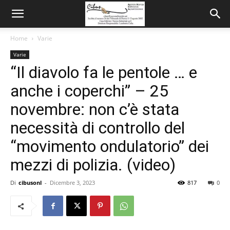
Home
Varie
Varie
“Il diavolo fa le pentole … e
anche i coperchi” – 25
novembre: non c’è stata
necessità di controllo del
“movimento ondulatorio” dei
mezzi di polizia. (video)
Di
cibusonl
-
Dicembre 3, 2023
817
0