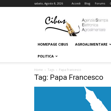
sabato, Agosto 8, 2026
Accedi
Blog
Forums
Cibus
Online
HOMEPAGE CIBUS
AGROALIMENTARE
POLITICA
Home
Tags
Papa Francesco
Tag: Papa Francesco