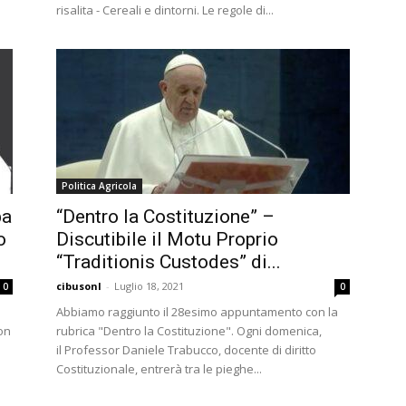
risalita - Cereali e dintorni. Le regole di...
Politica Agricola
pa
“Dentro la Costituzione” –
o
Discutibile il Motu Proprio
“Traditionis Custodes” di...
cibusonl
-
Luglio 18, 2021
0
0
Abbiamo raggiunto il 28esimo appuntamento con la
on
rubrica "Dentro la Costituzione". Ogni domenica,
il Professor Daniele Trabucco, docente di diritto
Costituzionale, entrerà tra le pieghe...