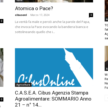
Varie
Atomica o Pace?
cibusonl
-
Marzo 17, 2024
0
A
0
La verità fa male e perciò anche la parole del Papa,
TG
che invoca la Pace evocando la bandiera bianca e
fe
sottolineando quello che i...
Ag
sa
A
Wa
Re
Na
Agricoltura
Fo
C.A.S.E.A. Cibus Agenzia Stampa
Agroalimentare: SOMMARIO Anno
0
21 – n° 14...
a