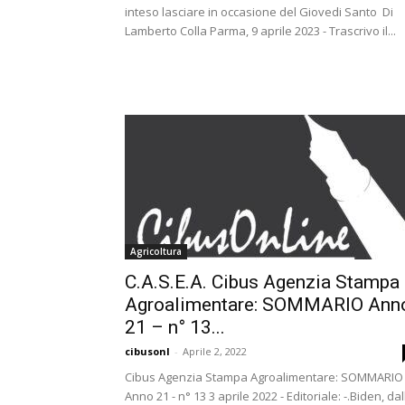
inteso lasciare in occasione del Giovedi Santo Di
Lamberto Colla Parma, 9 aprile 2023 - Trascrivo il...
Agricoltura
C.A.S.E.A. Cibus Agenzia Stampa
Agroalimentare: SOMMARIO Ann
21 – n° 13...
cibusonl
-
Aprile 2, 2022
Cibus Agenzia Stampa Agroalimentare: SOMMARIO
Anno 21 - n° 13 3 aprile 2022 - Editoriale: -.Biden, dal