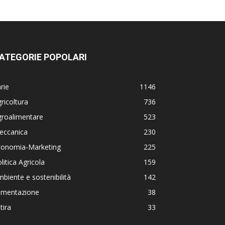
ATEGORIE POPOLARI
rie
1146
ricoltura
736
groalimentare
523
eccanica
230
conomia-Marketing
225
litica Agricola
159
biente e sostenibilità
142
limentazione
38
tira
33