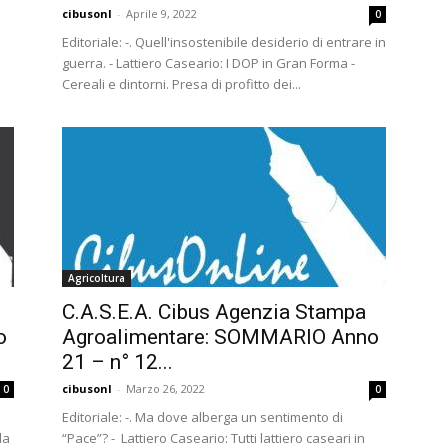
cibusonl
-
Aprile 9, 2022
0
Editoriale: -. Quell'insostenibile desiderio di entrare in
guerra. - Lattiero Caseario: I DOP in Gran Forma -
Cereali e dintorni. Presa di profitto dei...
Agricoltura
C.A.S.E.A. Cibus Agenzia Stampa
o
Agroalimentare: SOMMARIO Anno
21 – n° 12...
cibusonl
-
Marzo 26, 2022
0
0
Editoriale: -. Ma dove alberga un sentimento di
la
“Pace”? - Lattiero Caseario: Tutti lattiero caseari in