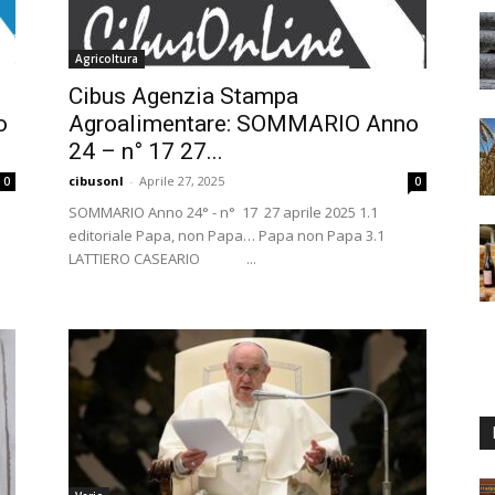
Agricoltura
Cibus Agenzia Stampa
o
Agroalimentare: SOMMARIO Anno
24 – n° 17 27...
cibusonl
-
Aprile 27, 2025
0
0
SOMMARIO Anno 24° - n° 17 27 aprile 2025 1.1
editoriale Papa, non Papa… Papa non Papa 3.1
LATTIERO CASEARIO ...