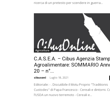
ricerca di un pretesto per scendere in guerra...
Agricoltura
C.A.S.E.A. – Cibus Agenzia Stam
Agroalimentare: SOMMARIO Ann
20 – n°...
cibusonl
-
Luglio 18, 2021
Editoriale: - . Discutibile il Motu Proprio "Traditionis
Custodes" di Papa Francesco - Cereali e dintorni. C
l’USDA un nuovo terremoto - Cereali e...