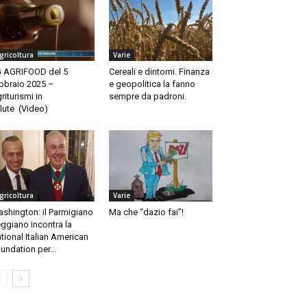
gricoltura
Varie
 AGRIFOOD del 5
Cereali e dintorni. Finanza
bbraio 2025 –
e geopolitica la fanno
riturismi in
sempre da padroni.
lute (Video)
gricoltura
Varie
shington: il Parmigiano
Ma che “dazio fai”!
ggiano incontra la
tional Italian American
undation per...