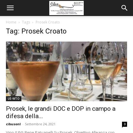
Home
Tags
Prosek Croato
Tag: Prosek Croato
UE-WTO
Prosek, le grandi DOC e DOP in campo a
difesa della...
cibusonl
-
Settembre 24, 2021
0
Vino (UIV): Bene Patuanelli Su Prosek. Obiettivo Alleanza con