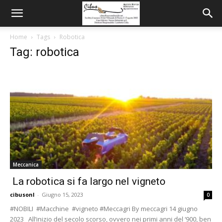
Home
Tags
Robotica
Tag: robotica
Meccanica
La robotica si fa largo nel vigneto
cibusonl
-
Giugno 15, 2023
0
#NOBILI #Macchine #vigneto #Meccagri By meccagri 14 giugno
2023 All’inizio del secolo scorso, ovvero nei primi anni del ‘900, ben