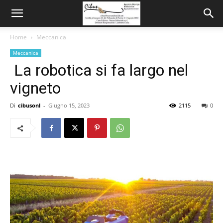
Home
Meccanica
Meccanica
La robotica si fa largo nel
vigneto
Di
cibusonl
-
Giugno 15, 2023
2115
0