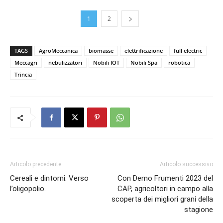
1
2
TAGS
AgroMeccanica
biomasse
elettrificazione
full electric
Meccagri
nebulizzatori
Nobili IOT
Nobili Spa
robotica
Trincia
Articolo precedente
Articolo successivo
Cereali e dintorni. Verso
Con Demo Frumenti 2023 del
l’oligopolio.
CAP, agricoltori in campo alla
scoperta dei migliori grani della
stagione