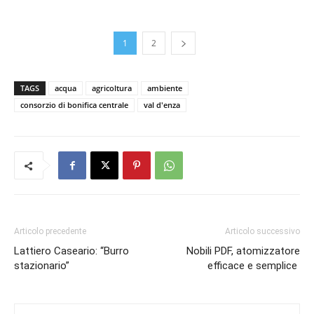
1
2
TAGS
acqua
agricoltura
ambiente
consorzio di bonifica centrale
val d'enza
Articolo precedente
Articolo successivo
Lattiero Caseario: “Burro
Nobili PDF, atomizzatore
stazionario”
efficace e semplice