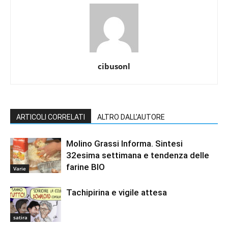
cibusonl
ARTICOLI CORRELATI
ALTRO DALL'AUTORE
Molino Grassi Informa. Sintesi
32esima settimana e tendenza delle
farine BIO
Varie
Tachipirina e vigile attesa
satira