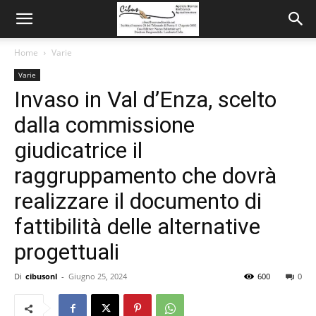
Home
Varie
Varie
Invaso in Val d’Enza, scelto
dalla commissione
giudicatrice il
raggruppamento che dovrà
realizzare il documento di
fattibilità delle alternative
progettuali
Di
cibusonl
-
Giugno 25, 2024
600
0