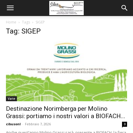
Home
Tags
SIGEP
Tag: SIGEP
Varie
Destinazione Norimberga per Molino
Grassi: portiamo i nostri valori a BIOFACH...
cibusonl
-
Febbraio 7, 2026
0
Anche quest’anno Molino Grassi sarà presente a BIOFACH, la fiera