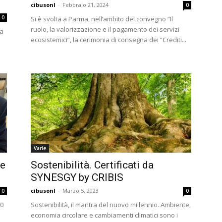
cibusonl
-
Febbraio 21, 2024
0
0
Si è svolta a Parma, nell’ambito del convegno “Il
ruolo, la valorizzazione e il pagamento dei servizi
ia
ecosistemici”, la cerimonia di consegna dei “Crediti...
Varie
ne
Sostenibilità. Certificati da
SYNESGY by CRIBIS
cibusonl
-
Marzo 5, 2023
0
0
00
Sostenibilità, il mantra del nuovo millennio. Ambiente,
economia circolare e cambiamenti climatici sono i