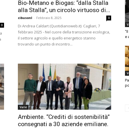
Bio-Metano e Biogas: “dalla Stalla
alla Stalla”, un circolo virtuoso di...
cibusonl
-
Febbraio 8, 2025
0
V
0
Di Andrea Caldart (Quotidianoweb.it) Cagliari, 7
febbraio 2025 - Nel cuore della transizione ecologica,
“I
la
e 
il settore agricolo e quello energetico stanno
a
trovando un punto di incontro...
l
V
Pa
po
Varie
Ambiente. “Crediti di sostenibilità”
consegnati a 30 aziende emiliane.