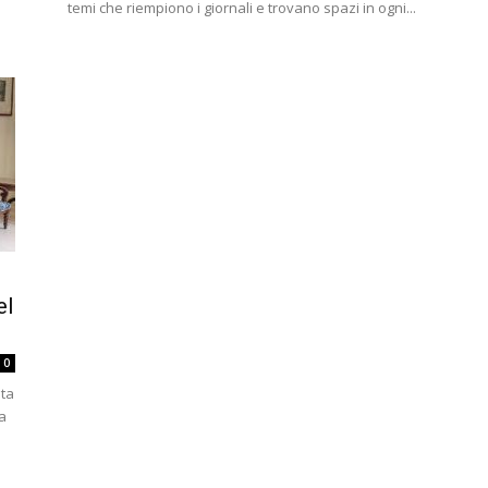
temi che riempiono i giornali e trovano spazi in ogni...
el
0
ota
la