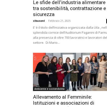
Le sfide dell’industria alimentare
tra sostenibilità, contrattazione e
sicurezza
cibusonl
-
Febbraio 21, 2025
E’ è il titolo dell’iniziativa organizzata dalla Uila , nel
splendida cornice dell’Auditorium Paganini di Parm
alla presenza di oltre 700 lavoratrici e lavoratori de
settore. Di Mario...
Ambiente e sostenibilità
Allevamento al Femminile:
Istituzioni e associazioni di