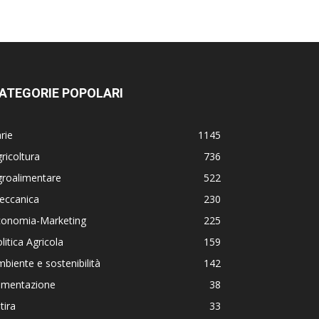
ATEGORIE POPOLARI
rie
1145
ricoltura
736
groalimentare
522
eccanica
230
conomia-Marketing
225
litica Agricola
159
biente e sostenibilità
142
limentazione
38
tira
33