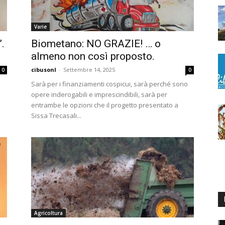
Varie
.
Biometano: NO GRAZIE! … o
almeno non così proposto.
cibusonl
-
Settembre 14, 2025
0
0
Sarà per i finanziamenti cospicui, sarà perché sono
opere inderogabili e imprescindibili, sarà per
entrambe le opzioni che il progetto presentato a
Sissa Trecasali...
Agricoltura