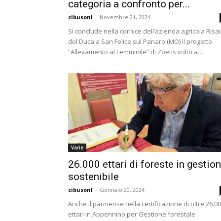
categoria a confronto per...
cibusonl
-
Novembre 21, 2024
Si conclude nella cornice dell’azienda agricola Risa
del Duca a San Felice sul Panaro (MO) il progetto
“Allevamento al Femminile” di Zoetis volto a...
Varie
26.000 ettari di foreste in gestio
sostenibile
cibusonl
-
Gennaio 20, 2024
Anche il parmense nella certificazione di oltre 26.0
ettari in Appennino per Gestione forestale