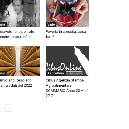
arie
Varie
l diavolo fa le pentole …
Povertà in crescita, cosa
anche i coperchi” –...
fare?
arie
Agricoltura
rmigiano Reggiano:
Cibus Agenzia Stampa
sitivi i dati del 2022
Agroalimentare:
SOMMARIO Anno 23 – n°
27 7...