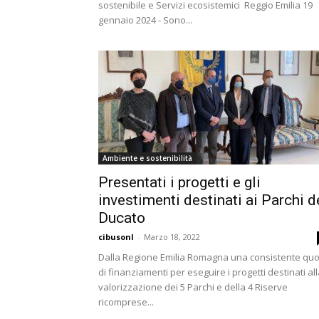
sostenibile e Servizi ecosistemici Reggio Emilia 19
gennaio 2024 - Sono...
Ambiente e sostenibilità
Presentati i progetti e gli
investimenti destinati ai Parchi d
Ducato
cibusonl
-
Marzo 18, 2022
Dalla Regione Emilia Romagna una consistente qu
di finanziamenti per eseguire i progetti destinati al
valorizzazione dei 5 Parchi e della 4 Riserve
ricomprese...