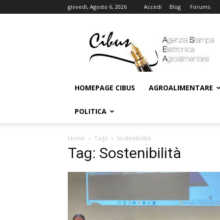
giovedì, Agosto 6, 2026
Accedi
Blog
Forums
Cibus
Online
HOMEPAGE CIBUS
AGROALIMENTARE
POLITICA
Home
Tags
Sostenibilità
Tag: Sostenibilità