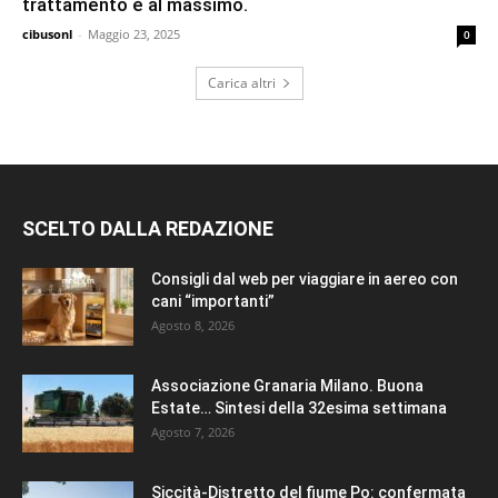
trattamento è al massimo.
cibusonl
-
Maggio 23, 2025
0
Carica altri
SCELTO DALLA REDAZIONE
Consigli dal web per viaggiare in aereo con
cani “importanti”
Agosto 8, 2026
Associazione Granaria Milano. Buona
Estate… Sintesi della 32esima settimana
Agosto 7, 2026
Siccità-Distretto del fiume Po: confermata