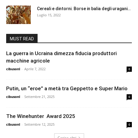
Cereali e dintorni. Borse in balia degli uragani…
Luglio 15, 2022
MUST READ
La guerra in Ucraina dimezza fiducia produttori
macchine agricole
cibusonl
-
Aprile 7, 2022
0
Putin, un “eroe” a metà tra Geppetto e Super Mario
cibusonl
-
Settembre 21, 2025
0
The Winehunter Award 2025
cibusonl
-
Settembre 12, 2025
0
Carica altri