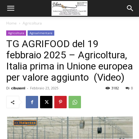
Home
Agricoltura
Agricoltura
Agroalimentare
TG AGRIFOOD del 19
febbraio 2025 – Agricoltura,
Italia prima in Unione europea
per valore aggiunto (Video)
Di
cibusonl
-
Febbraio 23, 2025
3182
0