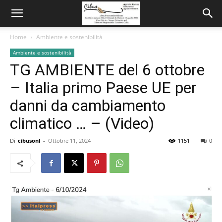
Home
Ambiente e sostenibilità
Ambiente e sostenibilità
TG AMBIENTE del 6 ottobre
– Italia primo Paese UE per
danni da cambiamento
climatico … – (Video)
Di
cibusonl
-
Ottobre 11, 2024
1151
0