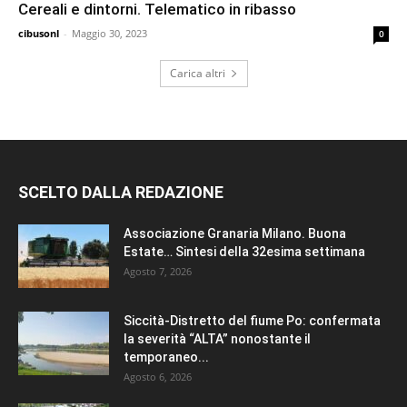
Cereali e dintorni. Telematico in ribasso
cibusonl
-
Maggio 30, 2023
0
Carica altri
SCELTO DALLA REDAZIONE
Associazione Granaria Milano. Buona
Estate… Sintesi della 32esima settimana
Agosto 7, 2026
Siccità-Distretto del fiume Po: confermata
la severità “ALTA” nonostante il
temporaneo...
Agosto 6, 2026