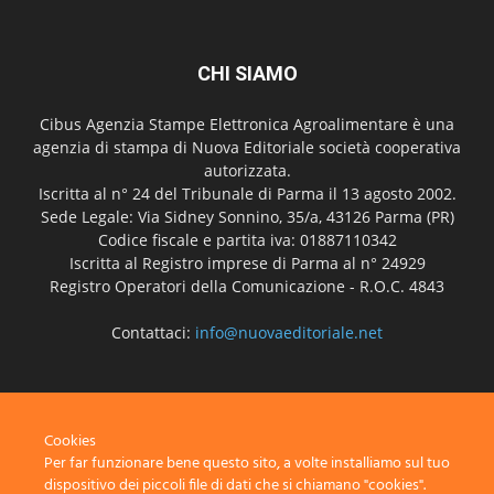
CHI SIAMO
Cibus Agenzia Stampe Elettronica Agroalimentare è una
agenzia di stampa di Nuova Editoriale società cooperativa
autorizzata.
Iscritta al n° 24 del Tribunale di Parma il 13 agosto 2002.
Sede Legale: Via Sidney Sonnino, 35/a, 43126 Parma (PR)
Codice fiscale e partita iva: 01887110342
Iscritta al Registro imprese di Parma al n° 24929
Registro Operatori della Comunicazione - R.O.C. 4843
Contattaci:
info@nuovaeditoriale.net
SEGUICI
Cookies
Per far funzionare bene questo sito, a volte installiamo sul tuo
dispositivo dei piccoli file di dati che si chiamano "cookies".