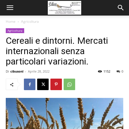
Home
Agricoltura
Agricoltura
Cereali e dintorni. Mercati
internazionali senza
particolari variazioni.
Di
cibusonl
-
Aprile 28, 2022
1152
0