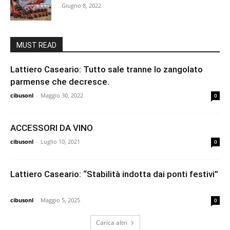
Giugno 8, 2022
MUST READ
Lattiero Caseario: Tutto sale tranne lo zangolato
parmense che decresce.
cibusonl
-
Maggio 30, 2022
0
ACCESSORI DA VINO
cibusonl
-
Luglio 10, 2021
0
Lattiero Caseario: “Stabilità indotta dai ponti festivi”
cibusonl
-
Maggio 5, 2025
0
Carica altri