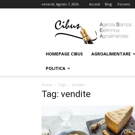
venerdì, Agosto 7, 2026
Accedi
Blog
Forums
Cibus
Online
HOMEPAGE CIBUS
AGROALIMENTARE
POLITICA
Home
Tags
Vendite
Tag: vendite