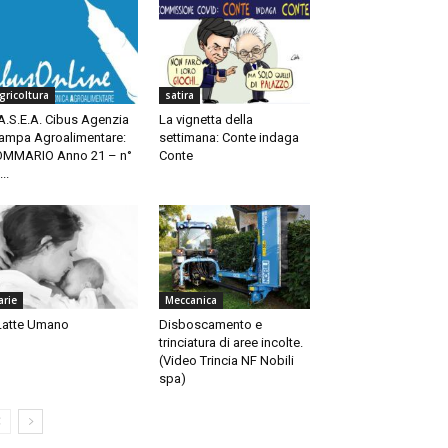
gricoltura
satira
A.S.E.A. Cibus Agenzia
La vignetta della
ampa Agroalimentare:
settimana: Conte indaga
MMARIO Anno 21 – n°
Conte
..
arie
Meccanica
 Latte Umano
Disboscamento e
trinciatura di aree incolte.
(Video Trincia NF Nobili
spa)