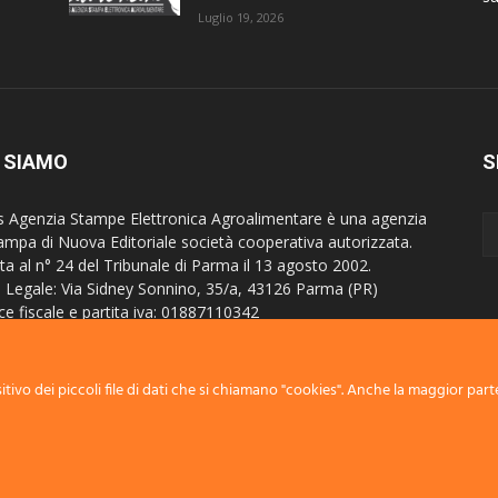
Luglio 19, 2026
 SIAMO
S
s Agenzia Stampe Elettronica Agroalimentare è una agenzia
tampa di Nuova Editoriale società cooperativa autorizzata.
tta al n° 24 del Tribunale di Parma il 13 agosto 2002.
 Legale: Via Sidney Sonnino, 35/a, 43126 Parma (PR)
ce fiscale e partita iva: 01887110342
itta al Registro imprese di Parma al n° 24929
stro Operatori della Comunicazione - R.O.C. 4843
tivo dei piccoli file di dati che si chiamano "cookies". Anche la maggior parte
attaci:
info@nuovaeditoriale.net