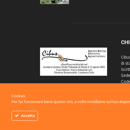
CHI
Cibu
di s
Iscri
Sede
Codi
Iscr
Regi
Cookies
Per far funzionare bene questo sito, a volte installiamo sul tuo disposi
Cont
Accetta
© Nuova Editoriale società cooperativa