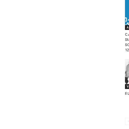
A
C.
St
SO
12.
V
Il