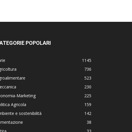
ATEGORIE POPOLARI
rie
1145
ricoltura
736
groalimentare
523
eccanica
230
conomia-Marketing
225
litica Agricola
159
biente e sostenibilità
142
limentazione
38
tira
33