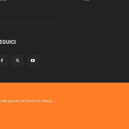
EGUICI
 dei grandi siti fanno lo stesso.
Disclaimer
Privacy
Advertisement
Contact Us