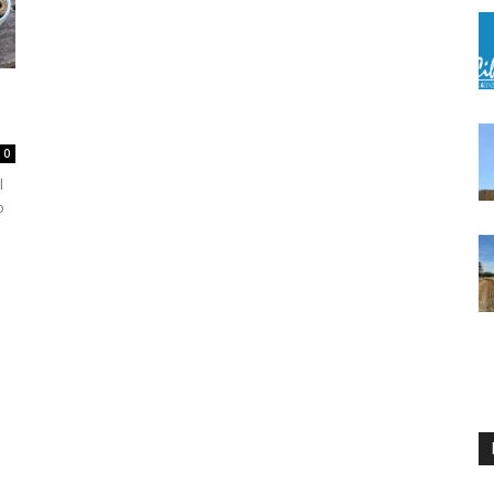
0
l
o