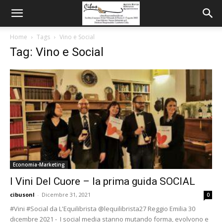
Home
Tags
Vino e Social
Tag: Vino e Social
Economia-Marketing
I Vini Del Cuore – la prima guida SOCIAL
cibusonl
-
Dicembre 31, 2021
0
#Vini #Social da L'Equilibrista @lequilibrista27 Reggio Emilia 30
dicembre 2021 - I social media stanno mutando forma, evolvono e