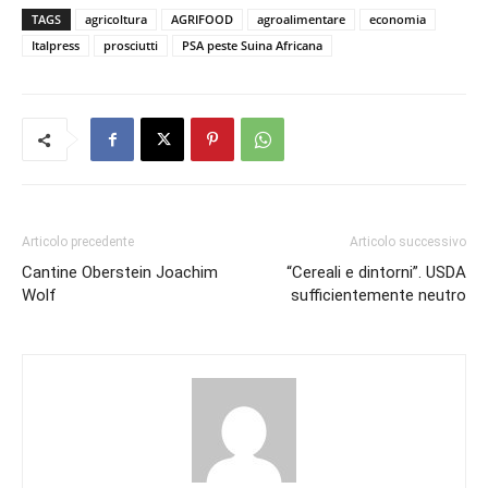
TAGS
agricoltura
AGRIFOOD
agroalimentare
economia
Italpress
prosciutti
PSA peste Suina Africana
Articolo precedente
Articolo successivo
Cantine Oberstein Joachim
“Cereali e dintorni”. USDA
Wolf
sufficientemente neutro