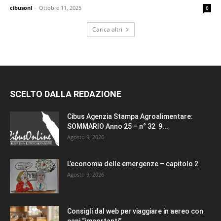
cibusonl
-
Ottobre 11, 2025
0
Carica altri
SCELTO DALLA REDAZIONE
Cibus Agenzia Stampa Agroalimentare:
SOMMARIO Anno 25 – n° 32 9...
Agosto 9, 2026
L’economia delle emergenze – capitolo 2
Agosto 9, 2026
Consigli dal web per viaggiare in aereo con
cani “importanti”