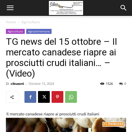
Home
Agricoltura
Agricoltura
Agroalimentare
TG news del 15 ottobre – Il
mercato canadese riapre ai
prosciutti crudi italiani… –
(Video)
Di
cibusonl
-
Ottobre 15, 2024
1526
0