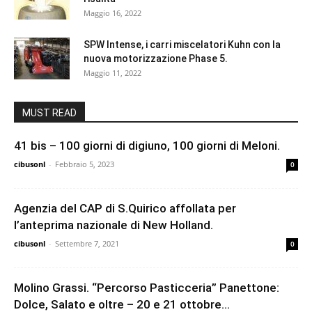
Maggio 16, 2022
SPW Intense, i carri miscelatori Kuhn con la
nuova motorizzazione Phase 5.
Maggio 11, 2022
MUST READ
41 bis – 100 giorni di digiuno, 100 giorni di Meloni.
cibusonl
-
Febbraio 5, 2023
0
Agenzia del CAP di S.Quirico affollata per
l’anteprima nazionale di New Holland.
cibusonl
-
Settembre 7, 2021
0
Molino Grassi. “Percorso Pasticceria” Panettone:
Dolce, Salato e oltre – 20 e 21 ottobre...