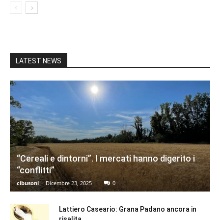
LATEST NEWS
“Cereali e dintorni”. I mercati hanno digerito i
“conflitti”
cibusonl
-
Dicembre 23, 2025
0
Lattiero Caseario: Grana Padano ancora in
risalita