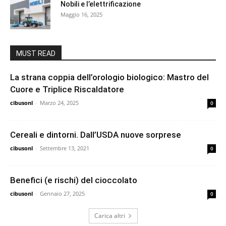
Nobili e l’elettrificazione
Maggio 16, 2025
MUST READ
La strana coppia dell’orologio biologico: Mastro del
Cuore e Triplice Riscaldatore
cibusonl
-
Marzo 24, 2025
0
Cereali e dintorni. Dall’USDA nuove sorprese
cibusonl
-
Settembre 13, 2021
0
Benefici (e rischi) del cioccolato
cibusonl
-
Gennaio 27, 2025
0
Carica altri