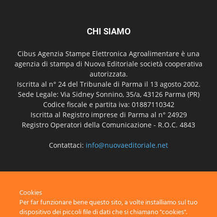
CHI SIAMO
Cibus Agenzia Stampe Elettronica Agroalimentare è una
agenzia di stampa di Nuova Editoriale società cooperativa
autorizzata.
Iscritta al n° 24 del Tribunale di Parma il 13 agosto 2002.
Sede Legale: Via Sidney Sonnino, 35/a, 43126 Parma (PR)
Codice fiscale e partita iva: 01887110342
Iscritta al Registro imprese di Parma al n° 24929
Registro Operatori della Comunicazione - R.O.C. 4843
Contattaci:
info@nuovaeditoriale.net
SEGUICI
Cookies
Per far funzionare bene questo sito, a volte installiamo sul tuo
dispositivo dei piccoli file di dati che si chiamano "cookies".