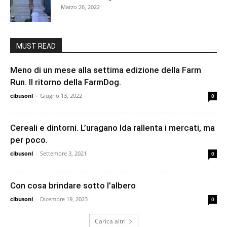
Marzo 26, 2022
MUST READ
Meno di un mese alla settima edizione della Farm
Run. Il ritorno della FarmDog.
cibusonl
-
Giugno 13, 2022
0
Cereali e dintorni. L’uragano Ida rallenta i mercati, ma
per poco.
cibusonl
-
Settembre 3, 2021
0
Con cosa brindare sotto l’albero
cibusonl
-
Dicembre 19, 2023
0
Carica altri