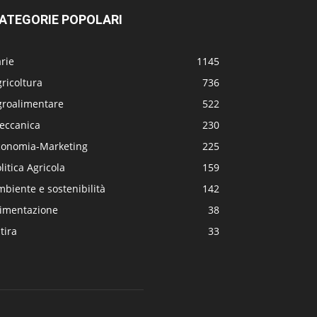
ATEGORIE POPOLARI
rie
1145
ricoltura
736
groalimentare
522
eccanica
230
conomia-Marketing
225
litica Agricola
159
biente e sostenibilità
142
limentazione
38
tira
33