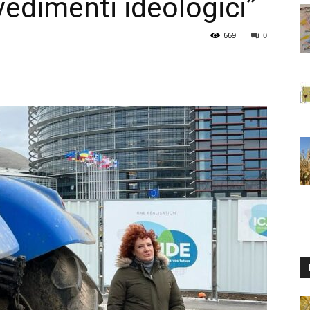
vedimenti ideologici”
669
0