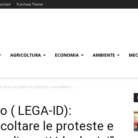
ontatti
Purchase Theme
AGRICOLTURA
ECONOMIA
AMBIENTE
MEC
a deve ascoltare le proteste e cancellare i...
o ( LEGA-ID):
coltare le proteste e