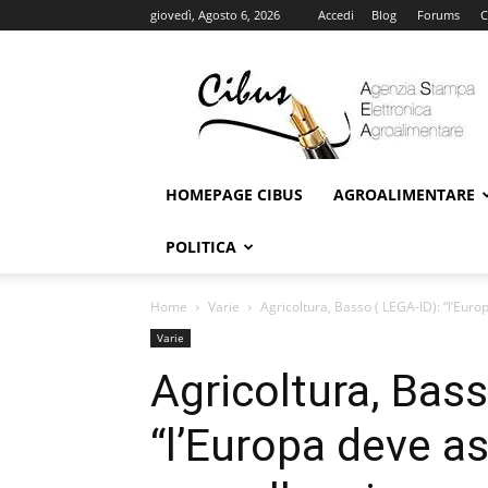
giovedì, Agosto 6, 2026
Accedi
Blog
Forums
C
Cibus
Online
HOMEPAGE CIBUS
AGROALIMENTARE
POLITICA
Home
Varie
Agricoltura, Basso ( LEGA-ID): “l’Europ
Varie
Agricoltura, Bass
“l’Europa deve as