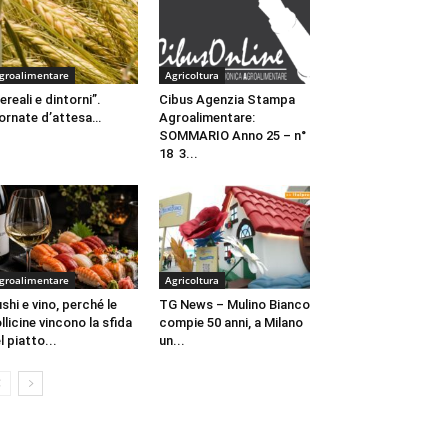
groalimentare
Agricoltura
ereali e dintorni”.
Cibus Agenzia Stampa
ornate d’attesa…
Agroalimentare:
SOMMARIO Anno 25 – n°
18 3...
groalimentare
Agricoltura
shi e vino, perché le
TG News – Mulino Bianco
llicine vincono la sfida
compie 50 anni, a Milano
l piatto...
un...