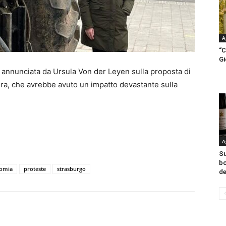
A
“C
Gi
 annunciata da Ursula Von der Leyen sulla proposta di
tura, che avrebbe avuto un impatto devastante sulla
A
Su
bo
omia
proteste
strasburgo
de