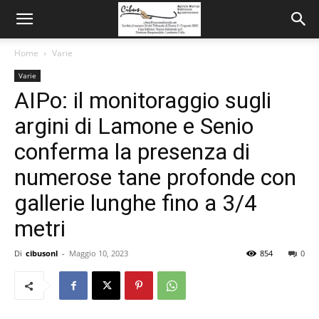
Home
Varie
Varie
AIPo: il monitoraggio sugli
argini di Lamone e Senio
conferma la presenza di
numerose tane profonde con
gallerie lunghe fino a 3/4
metri
Di
cibusonl
-
Maggio 10, 2023
854
0