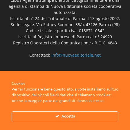
Cibus Agenzia Stampe Elettronica Agroalimentare è una
agenzia di stampa di Nuova Editoriale società cooperativa
autorizzata.
Iscritta al n° 24 del Tribunale di Parma il 13 agosto 2002.
Sede Legale: Via Sidney Sonnino, 35/a, 43126 Parma (PR)
Codice fiscale e partita iva: 01887110342
Iscritta al Registro imprese di Parma al n° 24929
Registro Operatori della Comunicazione - R.O.C. 4843
Contattaci:
info@nuovaeditoriale.net
SEGUICI
Cookies
Per far funzionare bene questo sito, a volte installiamo sul tuo
dispositivo dei piccoli file di dati che si chiamano "cookies".
Anche la maggior parte dei grandi siti fanno lo stesso.
Disclaimer
Privacy
Advertisement
Contact Us
Accetta
© Nuova Editoriale società cooperativa