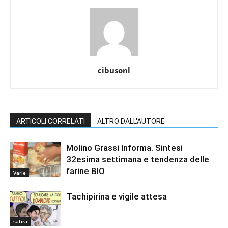
cibusonl
ARTICOLI CORRELATI
ALTRO DALL'AUTORE
Molino Grassi Informa. Sintesi
32esima settimana e tendenza delle
farine BIO
Varie
Tachipirina e vigile attesa
satira