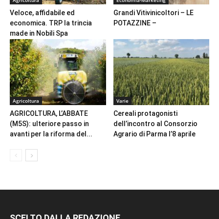
Veloce, affidabile ed
Grandi Vitivinicoltori – LE
economica. TRP la trincia
POTAZZINE –
made in Nobili Spa
Agricoltura
Varie
AGRICOLTURA, L’ABBATE
Cereali protagonisti
(M5S): ulteriore passo in
dell’incontro al Consorzio
avanti per la riforma del...
Agrario di Parma l’8 aprile
SCELTO DALLA REDAZIONE