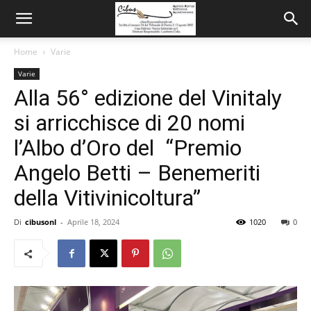
Home
Varie
Varie
Alla 56° edizione del Vinitaly
si arricchisce di 20 nomi
l’Albo d’Oro del “Premio
Angelo Betti – Benemeriti
della Vitivinicoltura”
Di
cibusonl
-
Aprile 18, 2024
1020
0