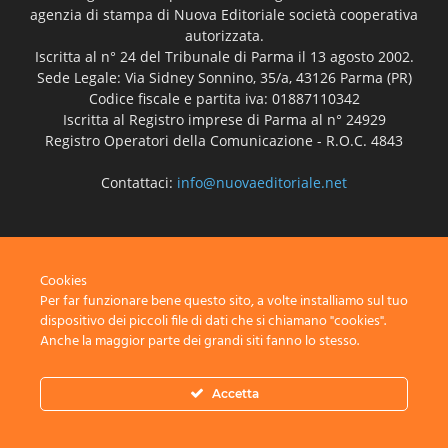
agenzia di stampa di Nuova Editoriale società cooperativa
autorizzata.
Iscritta al n° 24 del Tribunale di Parma il 13 agosto 2002.
Sede Legale: Via Sidney Sonnino, 35/a, 43126 Parma (PR)
Codice fiscale e partita iva: 01887110342
Iscritta al Registro imprese di Parma al n° 24929
Registro Operatori della Comunicazione - R.O.C. 4843
Contattaci:
info@nuovaeditoriale.net
SEGUICI
Cookies
Per far funzionare bene questo sito, a volte installiamo sul tuo
dispositivo dei piccoli file di dati che si chiamano "cookies".
Anche la maggior parte dei grandi siti fanno lo stesso.
Disclaimer
Privacy
Advertisement
Contact Us
Accetta
© Nuova Editoriale società cooperativa