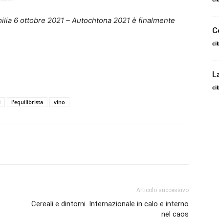
ilia 6 ottobre 2021 – Autochtona 2021 è finalmente
Ce
ci
L
ci
i
l'equilibrista
vino
Articolo successivo
Cereali e dintorni. Internazionale in calo e interno
nel caos