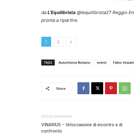
da
L’Equilibrista
@lequilibrista27 Reggio Em
pronta a ripartire.
1
2
TAGS
Autochtona Bolzano
eventi
Fabio Vezzan
Share
Articolo precedente
VINARIUS – Un’occasione di incontro e di
confronto