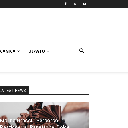
CANICA
UE/WTO
LATEST NEWS
Molino Grassi. “Percorso
Pasticceria” Panettone: Dolce,