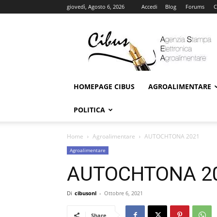
giovedì, Agosto 6, 2026
Accedi
Blog
Forums
C
Cibus
Online
HOMEPAGE CIBUS
AGROALIMENTARE
POLITICA
Home
Agroalimentare
AUTOCHTONA 2021
Agroalimentare
AUTOCHTONA 2
Di
cibusonl
-
Ottobre 6, 2021
Share