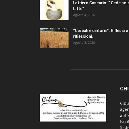
Lattiero Caseario: “ Cede solo
latte”
Agosto 4, 2026
“Cereali e dintorni”. Riflessi e
riflessioni.
Agosto 3, 2026
CHI
Cibu
agen
auto
Iscr
Sede