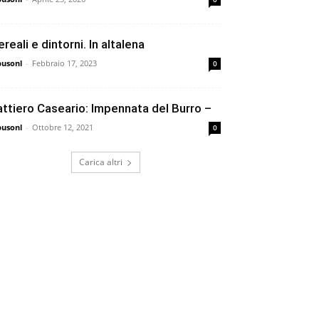
reali e dintorni. In altalena
busonl
-
Febbraio 17, 2023
0
attiero Caseario: Impennata del Burro –
busonl
-
Ottobre 12, 2021
0
Carica altri