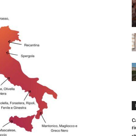
C
r
ci