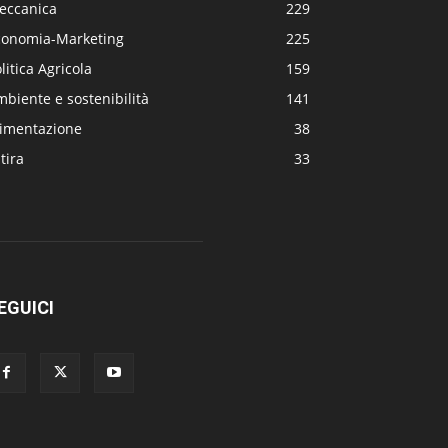
eccanica
229
conomia-Marketing
225
litica Agricola
159
biente e sostenibilità
141
limentazione
38
tira
33
EGUICI