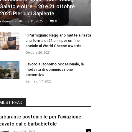
Salato e oltre – 20 e 21 ottobre
2025 Pierluigi Sapiente
cibusonl
-
Ottobre 11, 2025
0
Il Parmigiano Reggiano mette all’asta
una forma di 21 anni per un fine
sociale al World Cheese Awards
Ottobre 26, 2021
Lavoro autonomo occasionale, la
modalità di comunicazione
preventiva
Gennaio 17, 2022
MUST READ
arburante sostenibile per l’aviazione
icavato dalle barbabietole
busonl
-
Aprile 25, 2026
0