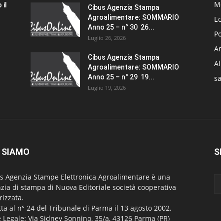
M
 il
Cibus Agenzia Stampa
Agroalimentare: SOMMARIO
E
Anno 25 – n° 30 26...
Po
Luglio 26, 2026
Am
Cibus Agenzia Stampa
A
Agroalimentare: SOMMARIO
Anno 25 – n° 29 19...
sa
Luglio 19, 2026
 SIAMO
S
s Agenzia Stampe Elettronica Agroalimentare è una
zia di stampa di Nuova Editoriale società cooperativa
rizzata.
itta al n° 24 del Tribunale di Parma il 13 agosto 2002.
 Legale: Via Sidney Sonnino, 35/a, 43126 Parma (PR)