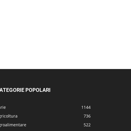
ATEGORIE POPOLARI
rie
1144
ricoltura
736
groalimentare
522