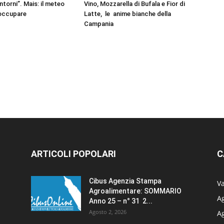
intorni”. Mais: il meteo
Vino, Mozzarella di Bufala e Fior di
eoccupare
Latte, le anime bianche della
Campania
ARTICOLI POPOLARI
C
Cibus Agenzia Stampa
Va
Agroalimentare: SOMMARIO
Ag
Anno 25 – n° 31 2...
Agosto 2, 2026
A