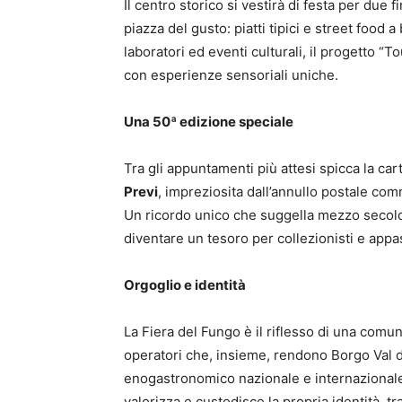
Il centro storico si vestirà di festa per due
piazza del gusto: piatti tipici e street food
laboratori ed eventi culturali, il progetto “T
con esperienze sensoriali uniche.
Una 50ª edizione speciale
Tra gli appuntamenti più attesi spicca la car
Previ
, impreziosita dall’annullo postale co
Un ricordo unico che suggella mezzo secolo 
diventare un tesoro per collezionisti e appa
Orgoglio e identità
La Fiera del Fungo è il riflesso di una comuni
operatori che, insieme, rendono Borgo Val d
enogastronomico nazionale e internazionale.
valorizza e custodisce la propria identità, 