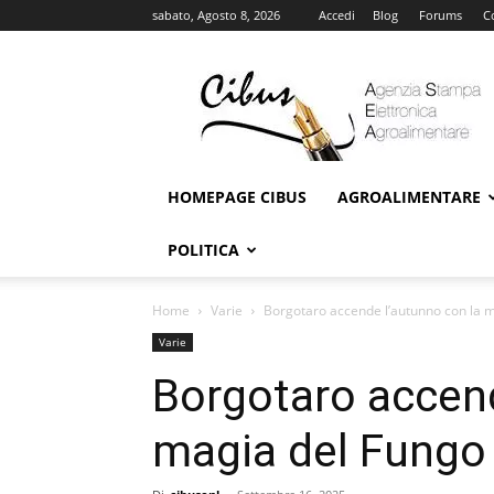
sabato, Agosto 8, 2026
Accedi
Blog
Forums
C
Cibus
Online
HOMEPAGE CIBUS
AGROALIMENTARE
POLITICA
Home
Varie
Borgotaro accende l’autunno con la m
Varie
Borgotaro accend
magia del Fungo