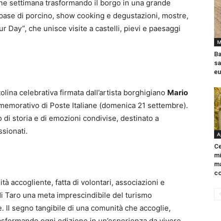
 fine settimana trasformando il borgo in una grande
 a base di porcino, show cooking e degustazioni, mostre,
our Day”, che unisce visite a castelli, pievi e paesaggi
M
Ba
sa
eu
tolina celebrativa firmata dall’artista borghigiano
Mario
mmemorativo di Poste Italiane (domenica 21 settembre).
di storia e di emozioni condivise, destinato a
ssionati.
A
Ce
mi
ma
co
tà accogliente, fatta di volontari, associazioni e
i Taro una meta imprescindibile del turismo
 Il segno tangibile di una comunità che accoglie,
trasformando ogni edizione in un’esperienza da vivere