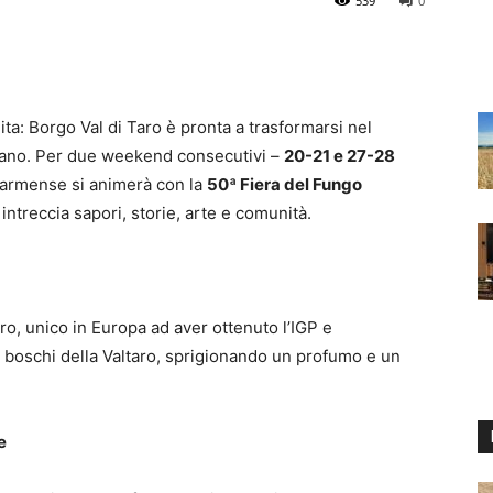
539
0
ita: Borgo Val di Taro è pronta a trasformarsi nel
liano. Per due weekend consecutivi –
20-21 e 27-28
parmense si animerà con la
50ª Fiera del Fungo
ntreccia sapori, storie, arte e comunità.
ro, unico in Europa ad aver ottenuto l’IGP e
i boschi della Valtaro, sprigionando un profumo e un
e