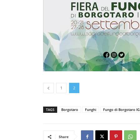
1
2
TAGS
Borgotaro
Funghi
Fungo di Borgotaro I
Share