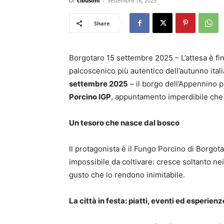
Di
cibusonl
-
Settembre 16, 2025
Share
Borgotaro 15 settembre 2025 – L’attesa è fin
palcoscenico più autentico dell’autunno ita
settembre 2025
– il borgo dell’Appennino 
Porcino IGP
, appuntamento imperdibile che i
Un tesoro che nasce dal bosco
Il protagonista è il Fungo Porcino di Borgota
impossibile da coltivare: cresce soltanto ne
gusto che lo rendono inimitabile.
La città in festa: piatti, eventi ed esperienz