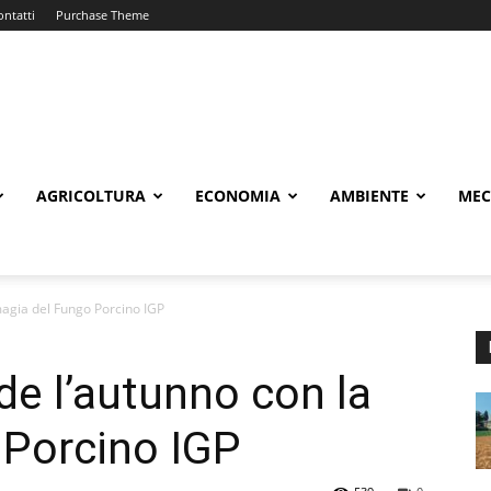
ontatti
Purchase Theme
AGRICOLTURA
ECONOMIA
AMBIENTE
MEC
agia del Fungo Porcino IGP
e l’autunno con la
 Porcino IGP