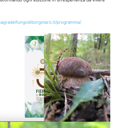
sagradelfungodiborgotaro.it/programma/