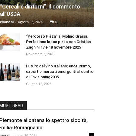
“Cereali e dintorni”. Il commento
all’USDA.
cibusonl
-
Agosto 13, 2024
0
“Percorso Pizza” al Molino Grassi.
Perfeziona la tua pizza con Cristian
Zaghini 17 e 18 novembre 2025
Novembre 3, 2025
Futuro del vino italiano: enoturismo,
export e mercati emergenti al centro
di Envisioning2035
Giugno 12, 2026
MUST READ
l Piemonte allontana lo spettro siccità,
’Emilia-Romagna no
busonl
-
Luglio 20, 2021
0