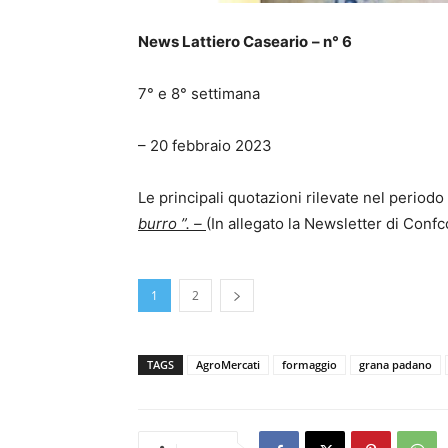
News Lattiero Caseario
– n° 6
7° e 8° settimana
– 20 febbraio 2023
Le principali quotazioni rilevate nel periodo
burro ”. –
(In allegato la Newsletter di Conf
1
2
TAGS
AgroMercati
formaggio
grana padano