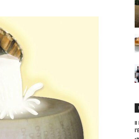
I
l
ci