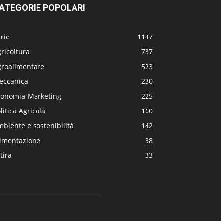
ATEGORIE POPOLARI
rie
1147
ricoltura
737
groalimentare
523
eccanica
230
conomia-Marketing
225
litica Agricola
160
biente e sostenibilità
142
limentazione
38
tira
33