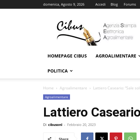
domenica, Agosto 9, 2026
Accedi
Blog
Forums
Cibus
Online
HOMEPAGE CIBUS
AGROALIMENTARE
POLITICA
Home
Agroalimentare
Lattiero Caseario: “Sale sol
Agroalimentare
Lattiero Caseario
Di
cibusonl
-
Febbraio 20, 2023
Share