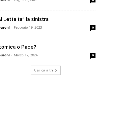
l Letta ta” la sinistra
busonl
-
Febbraio 19, 2023
0
tomica o Pace?
busonl
-
Marzo 17, 2024
0
Carica altri