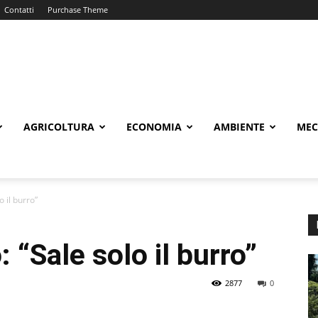
Contatti
Purchase Theme
AGRICOLTURA
ECONOMIA
AMBIENTE
MEC
o il burro”
: “Sale solo il burro”
2877
0