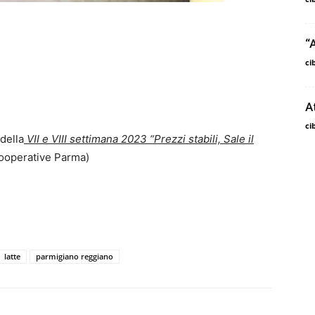
“A
ci
A
ci
 della
VII e VIII settimana 2023 “Prezzi stabili, Sale il
cooperative Parma)
latte
parmigiano reggiano