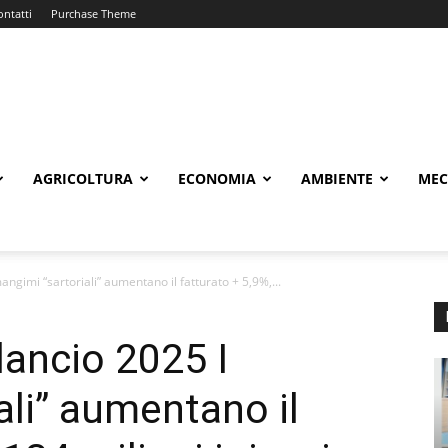
ontatti
Purchase Theme
AGRICOLTURA
ECONOMIA
AMBIENTE
MEC
angimi “sartoriali” aumentano il fatturato + 5,9%,...
lancio 2025 I
ali” aumentano il