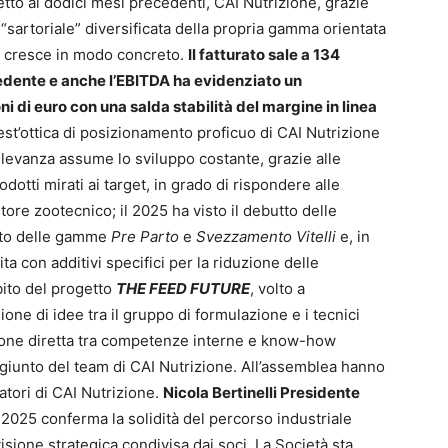
etto ai dodici mesi precedenti, CAI Nutrizione, grazie
a “sartoriale” diversificata della propria gamma orientata
le, cresce in modo concreto.
Il fatturato sale a 134
cedente e anche l’EBITDA ha evidenziato un
 di euro con una salda stabilità del margine in linea
uest’ottica di posizionamento proficuo di CAI Nutrizione
levanza assume lo sviluppo costante, grazie alle
odotti mirati ai target, in grado di rispondere alle
tore zootecnico; il 2025 ha visto il debutto delle
nto delle gamme
Pre Parto
e
Svezzamento Vitelli
e, in
hita con additivi specifici per la riduzione delle
bito del progetto
THE
FEED FUTURE
, volto a
ione di idee tra il gruppo di formulazione e i tecnici
azione diretta tra competenze interne e know-how
ggiunto del team di CAI Nutrizione. All’assemblea hanno
atori di CAI Nutrizione.
Nicola Bertinelli
Presidente
2025 conferma la solidità del percorso industriale
visione strategica condivisa dai soci. La Società sta