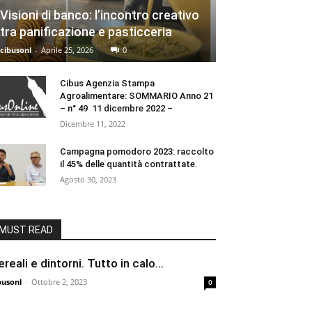
Visioni di banco: l’incontro creativo
tra panificazione e pasticceria
cibusonl
-
Aprile 25, 2026
0
Cibus Agenzia Stampa
Agroalimentare: SOMMARIO Anno 21
– n° 49 11 dicembre 2022 –
Dicembre 11, 2022
Campagna pomodoro 2023: raccolto
il 45% delle quantità contrattate.
Agosto 30, 2023
MUST READ
ereali e dintorni. Tutto in calo…
busonl
-
Ottobre 2, 2023
0