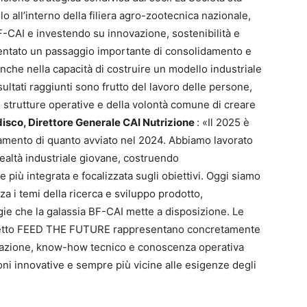
o all’interno della filiera agro-zootecnica nazionale,
F-CAI e investendo su innovazione, sostenibilità e
entato un passaggio importante di consolidamento e
nche nella capacità di costruire un modello industriale
sultati raggiunti sono frutto del lavoro delle persone,
 strutture operative e della volontà comune di creare
isco, Direttore Generale CAI Nutrizione
: «Il 2025 è
damento di quanto avviato nel 2024. Abbiamo lavorato
realtà industriale giovane, costruendo
iù integrata e focalizzata sugli obiettivi. Oggi siamo
a i temi della ricerca e sviluppo prodotto,
gie che la galassia BF-CAI mette a disposizione. Le
rogetto FEED THE FUTURE rappresentano concretamente
ulazione, know-how tecnico e conoscenza operativa
oni innovative e sempre più vicine alle esigenze degli