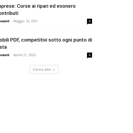
mprese: Corse ai ripari ed esonero
ontributi
busonl
-
Maggio 10, 2021
0
obili PDF, competitivi sotto ogni punto di
ista
busonl
-
Aprile 21, 2023
0
Carica altri