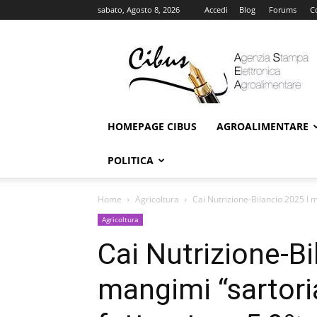
sabato, Agosto 8, 2026
Accedi
Blog
Forums
C
Cibus
Online
HOMEPAGE CIBUS
AGROALIMENTARE
POLITICA
Home
Agricoltura
Cai Nutrizione-Bilancio 2025 I m
Agricoltura
Cai Nutrizione-Bi
mangimi “sartori