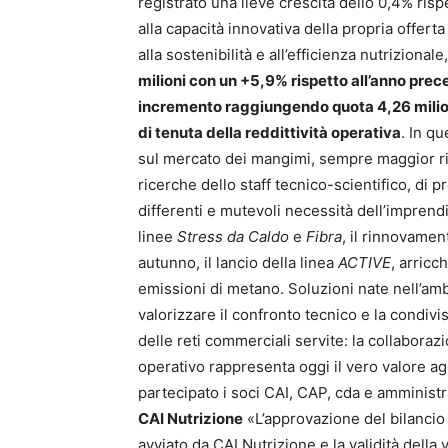
registrato una lieve crescita dello 0,4% risp
alla capacità innovativa della propria offert
alla sostenibilità e all’efficienza nutriziona
milioni con un +5,9% rispetto all’anno pre
incremento raggiungendo quota 4,26 milioni
di tenuta della reddittività operativa
. In q
sul mercato dei mangimi, sempre maggior ri
ricerche dello staff tecnico-scientifico, di pr
differenti e mutevoli necessità dell’imprendi
linee
Stress da Caldo
e
Fibra
, il rinnovame
autunno, il lancio della linea
ACTIVE
, arricc
emissioni di metano. Soluzioni nate nell’am
valorizzare il confronto tecnico e la condivis
delle reti commerciali servite: la collabor
operativo rappresenta oggi il vero valore a
partecipato i soci CAI, CAP, cda e amministr
CAI Nutrizione
«L’approvazione del bilancio 
avviato da CAI Nutrizione e la validità della 