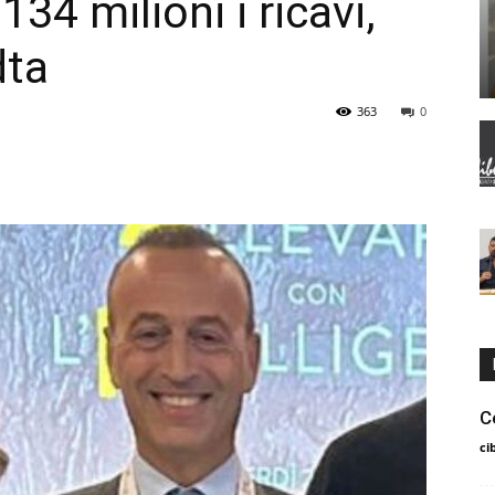
134 milioni i ricavi,
dta
363
0
C
ci