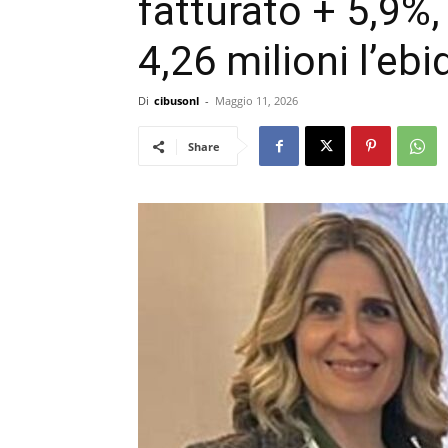
fatturato + 5,9%, 
4,26 milioni l’ebi
Di
cibusonl
-
Maggio 11, 2026
Share