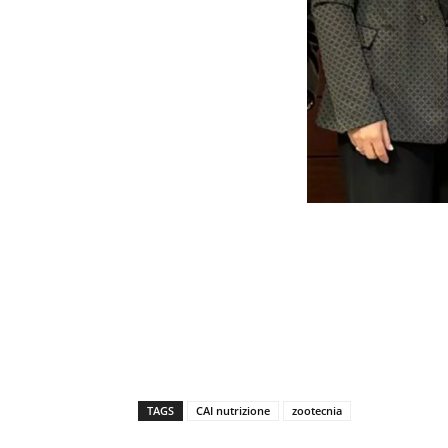
TAGS
CAI nutrizione
zootecnia